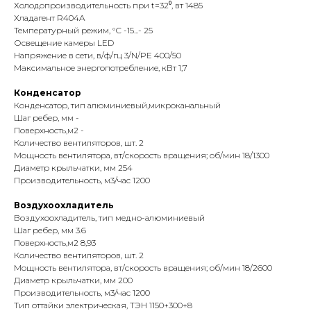
Холодопроизводительность при t=32⁰, вт 1485
Хладагент R404A
Температурный режим, °С -15...- 25
Освещение камеры LED
Напряжение в сети, в/ф/гц 3/N/PE 400/50
Maксимальное энергопотребление, кВт 1,7
Конденсатор
Конденсатор, тип алюминиевый,микроканальный
Шаг ребер, мм -
Поверхность,м2 -
Количество вентиляторов, шт. 2
Мощность вентилятора, вт/скорость вращения; об/мин 18/1300
Диаметр крыльчатки, мм 254
Производительность, м3/час 1200
Воздухоохладитель
Воздухоохладитель, тип медно-алюминиевый
Шаг ребер, мм 3.6
Поверхность,м2 8,93
Количество вентиляторов, шт. 2
Мощность вентилятора, вт/скорость вращения; об/мин 18/2600
Диаметр крыльчатки, мм 200
Производительность, м3/час 1200
Тип оттайки электрическая, ТЭН 1150+300+8