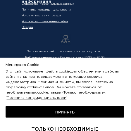
информация
Обработка персональных данных
Политика конфиденциальности
Условия поставки товара
Условия использования сайта
Оферта
Заявки через сайт принимаются круглосуточно.
Работаем ежедневно, без выходных с 10:00 до 20:00
Менеджер Cookie
Цены, указанные на сайте, носят информационный
Этот сайт использует файлы cookie для обеспечения работы
характер и не являются публичной офертой в смысле
сайта и анализа посещаемости с помощью сервиса
ст. 437 ГК РФ. Окончательная стоимость товаров и услуг
Яндекс.Метрика. Нажимая «Принять», вы соглашаетесь на
определяется индивидуально и фиксируется в
обработку cookie-файлов. Вы можете отказаться от
Спецификации. Условия оказания услуг определяются
необязательных cookie, нажав «Только необходимые».
публичной офертой, размещённой по адресу:
[
Политика конфиденциальности
]
frostsystems.ru/oferta
ИП Худяков А.Е. ИНН 772394105251,
ОГРНИП 322774600394405
ПРИНЯТЬ
ФРОСТСИСТЕМС Copyright 2014 - 2026, г. Москва, Россия
ТОЛЬКО НЕОБХОДИМЫЕ