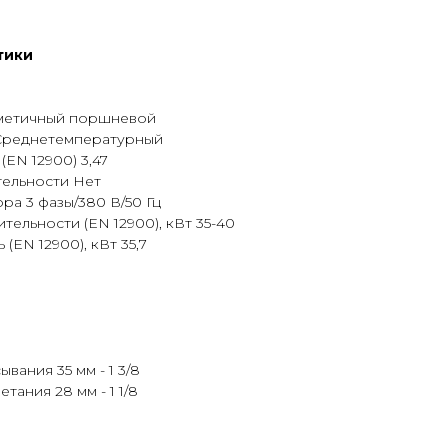
тики
метичный поршневой
Среднетемпературный
EN 12900) 3,47
ельности Нет
а 3 фазы/380 В/50 Гц
ельности (EN 12900), кВт 35-40
EN 12900), кВт 35,7
ания 35 мм - 1 3/8
ания 28 мм - 1 1/8