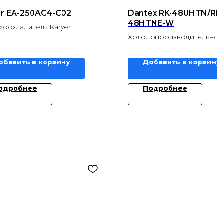
er EA-250AC4-C02
Dantex RK-48UHTN/R
48HTNE-W
хоохладитель Karyer
Холодопроизводительнос
Теплопроизводительность
обавить в корзину
Добавить в корзин
одробнее
Подробнее