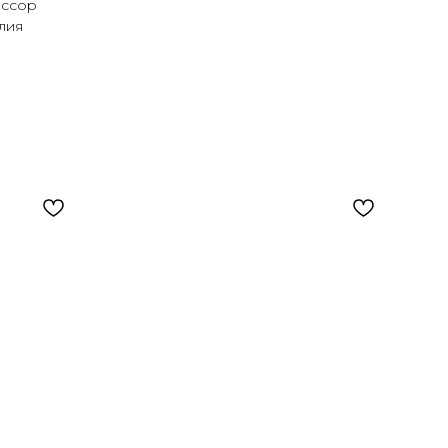
ессор
лия