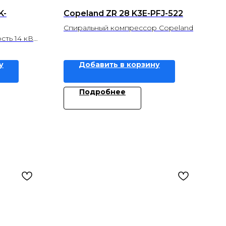
K-
Copeland ZR 28 K3E-PFJ-522
Спиральный компрессор Copeland
ть 14 кВ
 14,65 кВ
у
Добавить в корзину
Подробнее