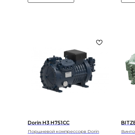
Dorin H3 H751CC
BITZ
Поршневой компрессорв Dorin
Винто