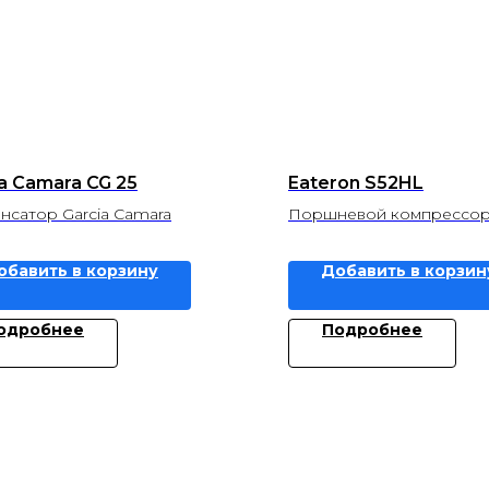
a Camara CG 25
Eateron S52HL
нсатор Garcia Camara
Поршневой компрессор
обавить в корзину
Добавить в корзин
одробнее
Подробнее