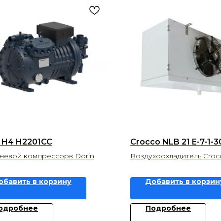
n H4 H2201CC
Crocco NLB 21 E-7-1-3
евой компрессорв Dorin
Воздухоохладитель Croc
обавить в корзину
Добавить в корзин
одробнее
Подробнее