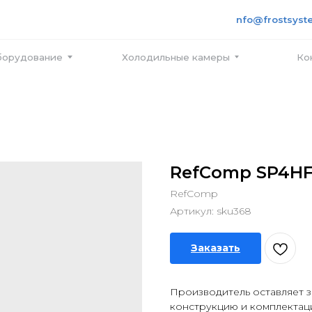
+7 495
info@frostsystems.ru
ПН-ПТ с
вание
Холодильные камеры
Контакты
RefComp SP4HF
RefComp
Артикул:
sku368
Заказать
Производитель оставляет з
конструкцию и комплектац