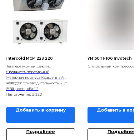
Intercold MCM 223 220
YH150T1-100 Invotech
Температурный режим
Спиральный компрессор In
Среднетемпературный
t режим, °С -5...+10
Материал корпуса Крашенный
металл
Холодопроизводительность, кВт
2100
Мощность, кВт 1.2
Напряжение, В 220
Добавить в корзину
Добавить в корз
Подробнее
Подробнее