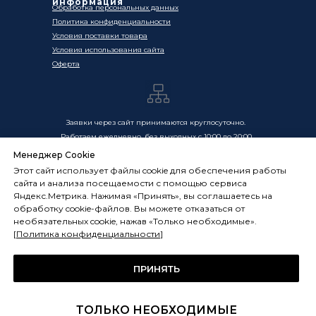
информация
Обработка персональных данных
Политика конфиденциальности
Условия поставки товара
Условия использования сайта
Оферта
Заявки через сайт принимаются круглосуточно.
Работаем ежедневно, без выходных с 10:00 до 20:00
Менеджер Cookie
Цены, указанные на сайте, носят информационный
Этот сайт использует файлы cookie для обеспечения работы
характер и не являются публичной офертой в смысле
сайта и анализа посещаемости с помощью сервиса
ст. 437 ГК РФ. Окончательная стоимость товаров и услуг
Яндекс.Метрика. Нажимая «Принять», вы соглашаетесь на
определяется индивидуально и фиксируется в
обработку cookie-файлов. Вы можете отказаться от
Спецификации. Условия оказания услуг определяются
необязательных cookie, нажав «Только необходимые».
публичной офертой, размещённой по адресу:
[
Политика конфиденциальности
]
frostsystems.ru/oferta
ИП Худяков А.Е. ИНН 772394105251,
ОГРНИП 322774600394405
ПРИНЯТЬ
ФРОСТСИСТЕМС Copyright 2014 - 2026, г. Москва, Россия
ТОЛЬКО НЕОБХОДИМЫЕ