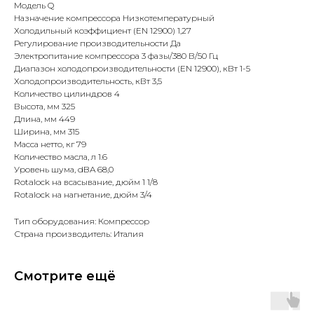
Модель Q
Назначение компрессора Низкотемпературный
Холодильный коэффициент (EN 12900) 1,27
Регулирование производительности Да
Электропитание компрессора 3 фазы/380 В/50 Гц
Диапазон холодопроизводительности (EN 12900), кВт 1-5
Холодопроизводительность, кВт 3,5
Количество цилиндров 4
Высота, мм 325
Длина, мм 449
Ширина, мм 315
Масса нетто, кг 79
Количество масла, л 1.6
Уровень шума, dBA 68,0
Rotalock на всасывание, дюйм 1 1/8
Rotalock на нагнетание, дюйм 3/4
Тип оборудования: Компрессор
Страна производитель: Италия
Смотрите ещё