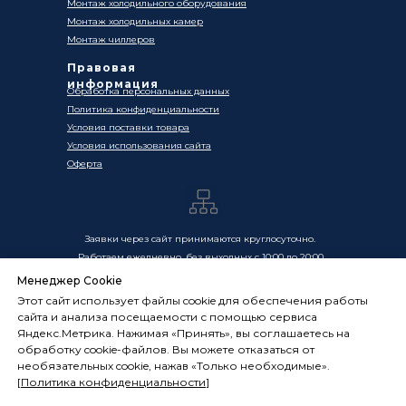
Монтаж холодильного оборудования
Монтаж холодильных камер
Монтаж чиллеров
Правовая
информация
Обработка персональных данных
Политика конфиденциальности
Условия поставки товара
Условия использования сайта
Оферта
Заявки через сайт принимаются круглосуточно.
Работаем ежедневно, без выходных с 10:00 до 20:00
Менеджер Cookie
Цены, указанные на сайте, носят информационный
Этот сайт использует файлы cookie для обеспечения работы
характер и не являются публичной офертой в смысле
сайта и анализа посещаемости с помощью сервиса
ст. 437 ГК РФ. Окончательная стоимость товаров и услуг
Яндекс.Метрика. Нажимая «Принять», вы соглашаетесь на
определяется индивидуально и фиксируется в
обработку cookie-файлов. Вы можете отказаться от
Спецификации. Условия оказания услуг определяются
необязательных cookie, нажав «Только необходимые».
публичной офертой, размещённой по адресу:
[
Политика конфиденциальности
]
frostsystems.ru/oferta
ИП Худяков А.Е. ИНН 772394105251,