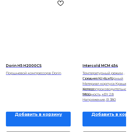
Dorin H5 H2000CS
Intercold MCM 454
Поршневой компрессорв Dorin
Температурный режим
Среднетемпературный
t режим, °С -5...+10
Материал корпуса Крашен
металл
Холодопроизводительность,
5800
Мощность, кВт 2.8
Напряжение, В 380
Добавить в корзину
Добавить в корз