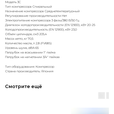
Модель 3C
Тип компрессора Спиральный
Назначение компрессора Среднетемпературный
Регулирование производительности Нет
Электропитание компрессора 3 фазы/380 В/50 Гц
Диапазон холодопроизводительности (EN 12900), кВт 20-25
Холодопроизводительность (EN 12900), кВт 23,0
Объем цилиндра, см3 205,4
Масса нетто, кг 70,5
Количество масла, л 2,8 (FV68S)
Уровень шума, dBA 65
Патрубок на всасывании 1" пайка
Патрубок на нагнетании 3/4" пайкаа
Тип оборудования: Компрессор
Страна производитель: Япония
Смотрите ещё