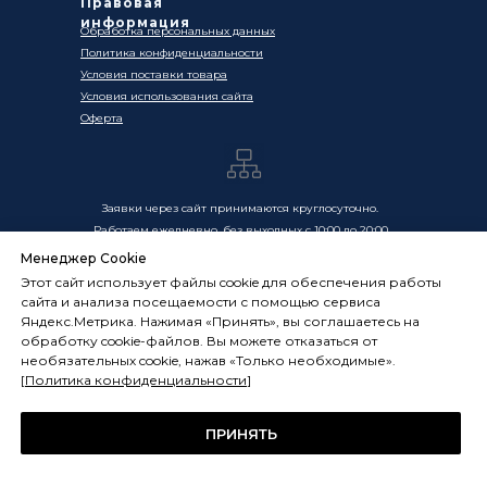
Правовая
информация
Обработка персональных данных
Политика конфиденциальности
Условия поставки товара
Условия использования сайта
Оферта
Заявки через сайт принимаются круглосуточно.
Работаем ежедневно, без выходных с 10:00 до 20:00
Менеджер Cookie
Цены, указанные на сайте, носят информационный
Этот сайт использует файлы cookie для обеспечения работы
характер и не являются публичной офертой в смысле
сайта и анализа посещаемости с помощью сервиса
ст. 437 ГК РФ. Окончательная стоимость товаров и услуг
Яндекс.Метрика. Нажимая «Принять», вы соглашаетесь на
определяется индивидуально и фиксируется в
обработку cookie-файлов. Вы можете отказаться от
Спецификации. Условия оказания услуг определяются
необязательных cookie, нажав «Только необходимые».
публичной офертой, размещённой по адресу:
[
Политика конфиденциальности
]
frostsystems.ru/oferta
ИП Худяков А.Е. ИНН 772394105251,
ОГРНИП 322774600394405
ПРИНЯТЬ
ФРОСТСИСТЕМС Copyright 2014 - 2026, г. Москва, Россия