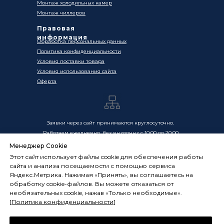
Монтаж холодильных камер
Монтаж чиллеров
Правовая
информация
Обработка персональных данных
Политика конфиденциальности
Условия поставки товара
Условия использования сайта
Оферта
Заявки через сайт принимаются круглосуточно.
Работаем ежедневно, без выходных с 10:00 до 20:00
Менеджер Cookie
Цены, указанные на сайте, носят информационный
Этот сайт использует файлы cookie для обеспечения работы
характер и не являются публичной офертой в смысле
сайта и анализа посещаемости с помощью сервиса
ст. 437 ГК РФ. Окончательная стоимость товаров и услуг
Яндекс.Метрика. Нажимая «Принять», вы соглашаетесь на
определяется индивидуально и фиксируется в
обработку cookie-файлов. Вы можете отказаться от
Спецификации. Условия оказания услуг определяются
необязательных cookie, нажав «Только необходимые».
публичной офертой, размещённой по адресу:
[
Политика конфиденциальности
]
frostsystems.ru/oferta
ИП Худяков А.Е. ИНН 772394105251,
ОГРНИП 322774600394405