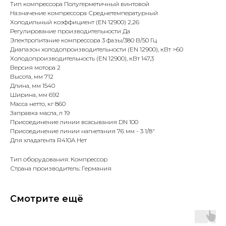
Тип компрессора Полугерметичный винтовой
Назначение компрессора Среднетемпературный
Холодильный коэффициент (EN 12900) 2,26
Регулирование производительности Да
Электропитание компрессора 3 фазы/380 В/50 Гц
Диапазон холодопроизводительности (EN 12900), кВт >60
Холодопроизводительность (EN 12900), кВт 147,3
Версия мотора 2
Высота, мм 712
Длина, мм 1540
Ширина, мм 692
Масса нетто, кг 860
Заправка масла, л 19
Присоединение линии всасывания DN 100
Присоединение линии нагнетания 76 мм - 3 1/8"
Для хладагента R410A Нет
Тип оборудования: Компрессор
Страна производитель: Германия
Смотрите ещё