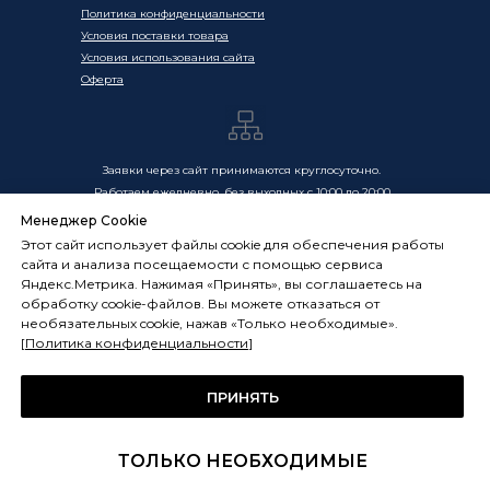
Политика конфиденциальности
Условия поставки товара
Условия использования сайта
Оферта
Заявки через сайт принимаются круглосуточно.
Работаем ежедневно, без выходных с 10:00 до 20:00
Менеджер Cookie
Цены, указанные на сайте, носят информационный
Этот сайт использует файлы cookie для обеспечения работы
характер и не являются публичной офертой в смысле
сайта и анализа посещаемости с помощью сервиса
ст. 437 ГК РФ. Окончательная стоимость товаров и услуг
Яндекс.Метрика. Нажимая «Принять», вы соглашаетесь на
определяется индивидуально и фиксируется в
обработку cookie-файлов. Вы можете отказаться от
Спецификации. Условия оказания услуг определяются
необязательных cookie, нажав «Только необходимые».
публичной офертой, размещённой по адресу:
[
Политика конфиденциальности
]
frostsystems.ru/oferta
ИП Худяков А.Е. ИНН 772394105251,
ОГРНИП 322774600394405
ПРИНЯТЬ
ФРОСТСИСТЕМС Copyright 2014 - 2026, г. Москва, Россия
ТОЛЬКО НЕОБХОДИМЫЕ