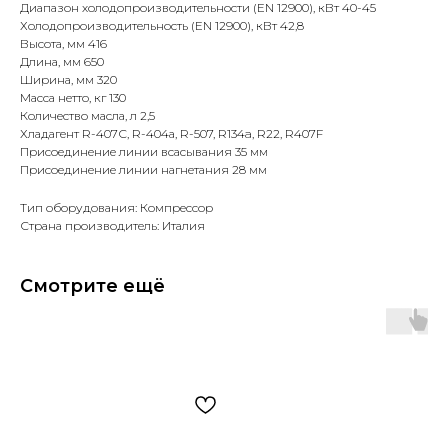
Диапазон холодопроизводительности (EN 12900), кВт 40-45
Холодопроизводительность (EN 12900), кВт 42,8
Высота, мм 416
Длина, мм 650
Ширина, мм 320
Масса нетто, кг 130
Количество масла, л 2,5
Хладагент R-407С, R-404а, R-507, R134a, R22, R407F
Присоединение линии всасывания 35 мм
Присоединение линии нагнетания 28 мм
Тип оборудования: Компрессор
Страна производитель: Италия
Смотрите ещё