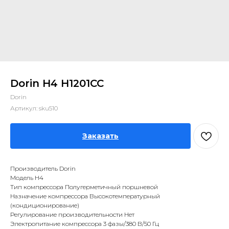
Dorin H4 H1201CC
Dorin
Артикул:
sku510
Заказать
Производитель Dorin
Модель H4
Тип компрессора Полугерметичный поршневой
Назначение компрессора Высокотемпературный
(кондиционирование)
Регулирование производительности Нет
Электропитание компрессора 3 фазы/380 В/50 Гц