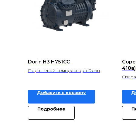
Dorin H3 H751CC
Copel
410a)
Поршневой компрессорв Dorin
Спира
Добавить в корзину
Д
Подробнее
П