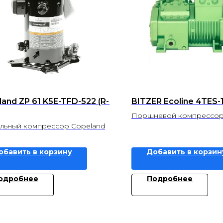
and ZP 61 K5E-TFD-522 (R-
BITZER Ecoline 4TES-
Поршневой компрессор 
льный компрессор Copeland
обавить в корзину
Добавить в корзин
одробнее
Подробнее