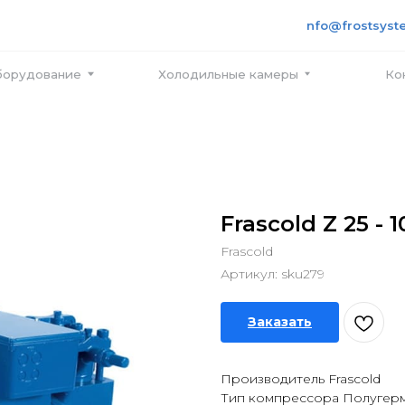
+7 495
info@frostsystems.ru
ПН-ПТ с
вание
Холодильные камеры
Контакты
Frascold Z 25 - 
Frascold
Артикул:
sku279
Заказать
Производитель Frascold
Тип компрессора Полугер