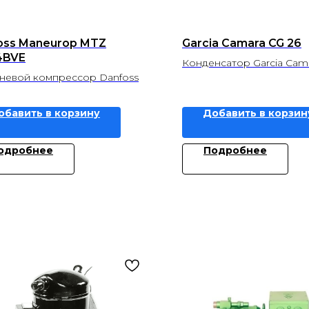
oss Maneurop MTZ
Garcia Camara CG 26
4BVE
Конденсатор Garcia Cam
евой компрессор Danfoss
обавить в корзину
Добавить в корзин
одробнее
Подробнее