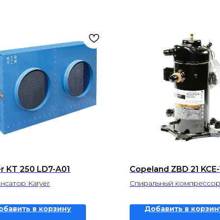
r KT 250 LD7-A01
Copeland ZBD 21 KCE
нсатор Karyer
Спиральный компрессор
обавить в корзину
Добавить в корзин