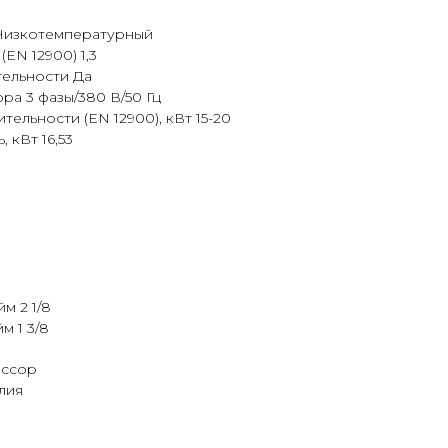
Низкотемпературный
EN 12900) 1,3
ельности Да
а 3 фазы/380 В/50 Гц
ельности (EN 12900), кВт 15-20
 кВт 16,53
м 2 1/8
м 1 3/8
ессор
лия