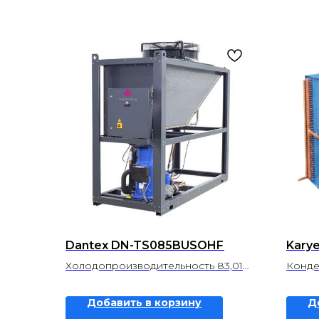
Dantex DN-TS085BUSOHF
Karye
Холодопроизводительность 83,01
Конде
кВ
Теплопроизводительность 0 кВ
Добавить в корзину
Д