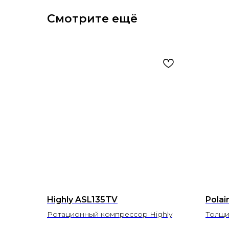
Смотрите ещё
Highly ASL135TV
Polai
Ротационный компрессор Highly
Толщи
Объем,