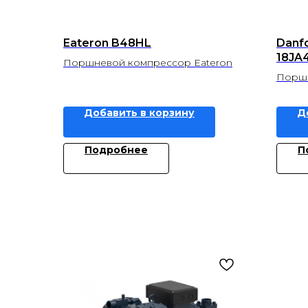
Eateron B48HL
Danf
18JA
Поршневой компрессор Eateron
Поршн
Добавить в корзину
Д
Подробнее
П