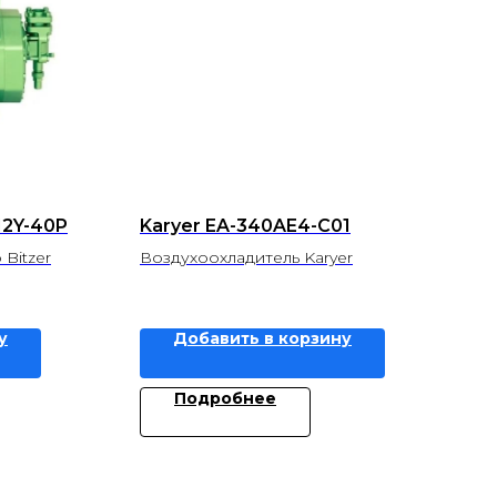
12Y-40P
Karyer EA-340AE4-C01
Bitzer
Воздухоохладитель Karyer
у
Добавить в корзину
Подробнее