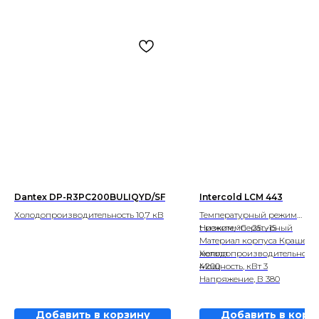
Dantex DP-R3PC200BULIQYD/SF
Intercold LCM 443
Холодопроизводительность 10,7 кВ
Температурный режим
Низкотемпературный
t режим, °С -25...-15
Материал корпуса Крашен
металл
Холодопроизводительность,
4200
Мощность, кВт 3
Напряжение, В 380
Добавить в корзину
Добавить в корз