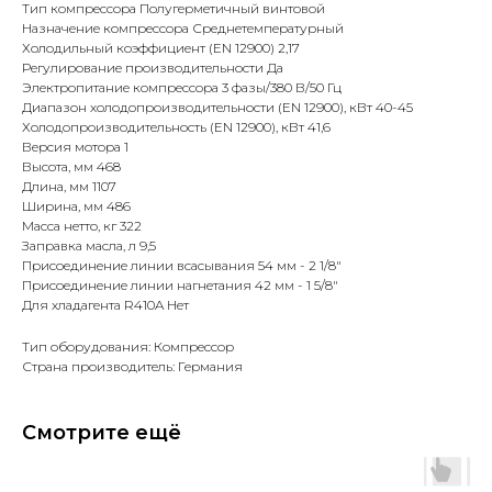
Тип компрессора Полугерметичный винтовой
Назначение компрессора Среднетемпературный
Холодильный коэффициент (EN 12900) 2,17
Регулирование производительности Да
Электропитание компрессора 3 фазы/380 В/50 Гц
Диапазон холодопроизводительности (EN 12900), кВт 40-45
Холодопроизводительность (EN 12900), кВт 41,6
Версия мотора 1
Высота, мм 468
Длина, мм 1107
Ширина, мм 486
Масса нетто, кг 322
Заправка масла, л 9,5
Присоединение линии всасывания 54 мм - 2 1/8"
Присоединение линии нагнетания 42 мм - 1 5/8"
Для хладагента R410A Нет
Тип оборудования: Компрессор
Страна производитель: Германия
Смотрите ещё