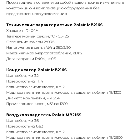
Производитель оставляет за собой право вносить изменения в
конструкцию и комплектацию оборудования без
предварительного уведомления
Технические характеристики Polair MB216S
Хладагент R404A
Температурный режим, °С -15...- 25
Освещение камеры 2*0.75
Напряжение в сети, в/ф/гц 380/3/50
Maксимальное энергопотребление, кВт 2
Доза заправки R404, кг 0.9
Конденсатор Polair MB216S
Шаг ребер, мм 3.2
Поверхность,м2 11,14
Количество вентиляторов, шт. 2
Мощность вентилятора, вт/скорость вращения; об/мин 18/1300
Диаметр крыльчатки, мм 254
Производительность, м3/час 1200
Воздухоохладитель Polair MB216S
Шаг ребер, мм 3.6
Поверхность,м2 8,93
Количество вентиляторов, шт. 2
Мощность вентилятора, вт/скорость вращения; об/мин 18/2600