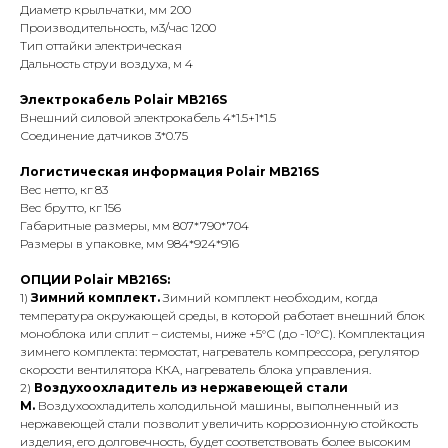
Диаметр крыльчатки, мм 200
Производительность, м3/час 1200
Тип оттайки электрическая
Дальность струи воздуха, м 4
Электрокабель Polair MB216S
Внешний силовой электрокабель 4*1.5+1*1.5
Соединение датчиков 3*0.75
Логистическая информация Polair MB216S
Вес нетто, кг 83
Вес брутто, кг 156
Габаритные размеры, мм 807*790*704
Размеры в упаковке, мм 984*924*916
ОПЦИИ Polair MB216S:
1)
Зимний комплект.
Зимний комплект необходим, когда
температура окружающей среды, в которой работает внешний блок
моноблока или сплит – системы, ниже +5°С (до -10°С). Комплектация
зимнего комплекта: термостат, нагреватель компрессора, регулятор
скорости вентилятора ККА, нагреватель блока управления.
2)
Воздухоохладитель из нержавеющей стали
М.
Воздухоохладитель холодильной машины, выполненный из
нержавеющей стали позволит увеличить коррозионную стойкость
изделия, его долговечность, будет соответствовать более высоким