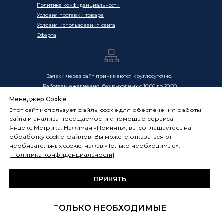
Политика конфиденциальности
Условия поставки товара
Условия использования сайта
Оферта
Заявки через сайт принимаются круглосуточно.
Работаем ежедневно, без выходных с 10:00 до 20:00
Менеджер Cookie
Цены, указанные на сайте, носят информационный
Этот сайт использует файлы cookie для обеспечения работы
характер и не являются публичной офертой в смысле
сайта и анализа посещаемости с помощью сервиса
ст. 437 ГК РФ. Окончательная стоимость товаров и услуг
Яндекс.Метрика. Нажимая «Принять», вы соглашаетесь на
определяется индивидуально и фиксируется в
обработку cookie-файлов. Вы можете отказаться от
Спецификации. Условия оказания услуг определяются
необязательных cookie, нажав «Только необходимые».
публичной офертой, размещённой по адресу:
[
Политика конфиденциальности
]
frostsystems.ru/oferta
ИП Худяков А.Е. ИНН 772394105251,
ОГРНИП 322774600394405
ПРИНЯТЬ
ФРОСТСИСТЕМС Copyright 2014 - 2026, г. Москва, Россия
ТОЛЬКО НЕОБХОДИМЫЕ