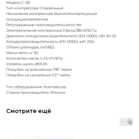
Модель C-SB
Тип компрессора Спиральный
Назначение компрессора Высокотемпературный
(кондиционирование)
Регулирование производительности Нет
Электропитание компрессора 3 фазы/380 В/50 Гц
Диапазон холодопроизводительности (EN 12900), кВт 20-25
Холодопроизводительность (EN 12900), кВт 20,6
Объем цилиндра, см3 85,5
Масса нетто, кг 30
Количество масла, л 2,0 (FV32S)
Уровень шума, dBA 65
Патрубок на всасывании 7/8" пайка
Патрубок на нагнетании 1/2" пайка
Тип оборудования: Компрессор
Страна производитель: Япония
Смотрите ещё