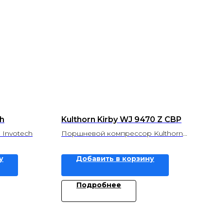
h
Kulthorn Kirby WJ 9470 Z CBP
 Invotech
Поршневой компрессор Kulthorn
Kirby
у
Добавить в корзину
Подробнее