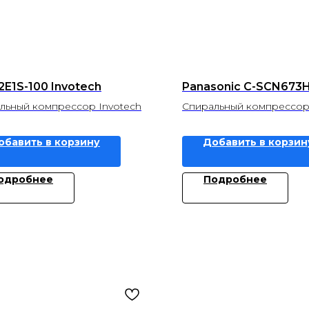
E1S-100 Invotech
Panasonic C-SCN673
льный компрессор Invotech
Спиральный компрессор
обавить в корзину
Добавить в корзин
одробнее
Подробнее