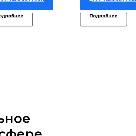
одробнее
Подробнее
ьное
 сфере