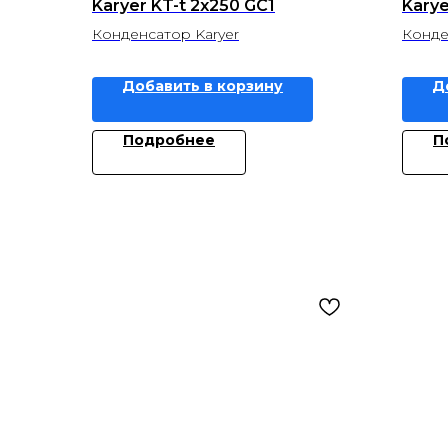
Karyer KT-t 2x250 GC1
Kary
Конденсатор Karyer
Конде
Добавить в корзину
Д
Подробнее
П