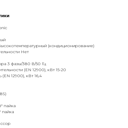
тики
nic
ный
Высокотемпературный (кондиционирование)
ельности Нет
а 3 фазы/380 В/50 Гц
ельности (EN 12900), кВт 15-20
EN 12900), кВт 16,4
68S)
8" пайка
" пайка
ессор