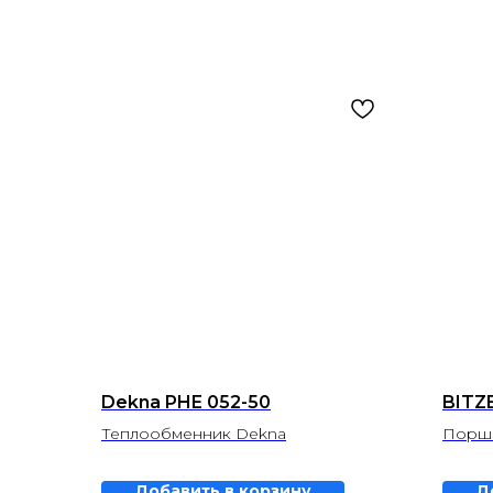
Dekna PHE 052-50
BITZE
Теплообменник Dekna
Поршн
Добавить в корзину
Д