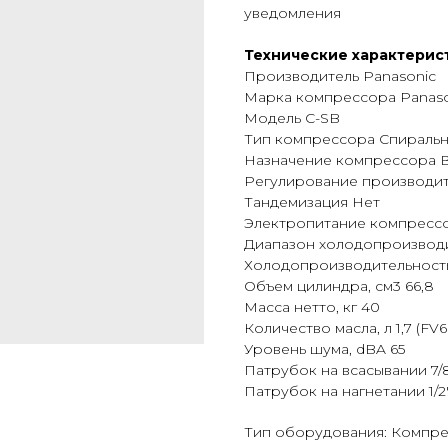
уведомления
Технические характерис
Производитель Panasonic
Марка компрессора Panaso
Модель C-SB
Тип компрессора Спираль
Назначение компрессора 
Регулирование производит
Тандемизация Нет
Электропитание компрессор
Диапазон холодопроизводит
Холодопроизводительность (
Объем цилиндра, см3 66,8
Масса нетто, кг 40
Количество масла, л 1,7 (FV
Уровень шума, dBA 65
Патрубок на всасывании 7/
Патрубок на нагнетании 1/2
Тип оборудования: Компр