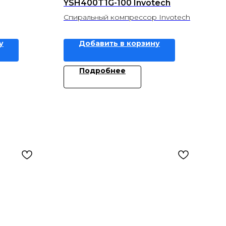
YSH400T1G-100 Invotech
Спиральный компрессор Invotech
у
Добавить в корзину
Подробнее