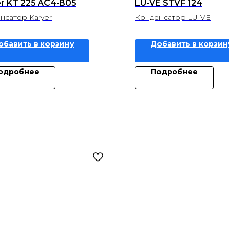
er KT 225 AC4-B05
LU-VE STVF 124
нсатор Karyer
Конденсатор LU-VE
обавить в корзину
Добавить в корзин
одробнее
Подробнее