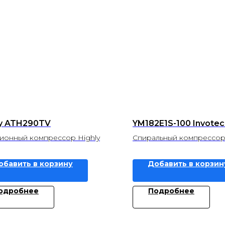
ly ATH290TV
YM182E1S-100 Invotec
ионный компрессор Highly
Спиральный компрессор
обавить в корзину
Добавить в корзин
одробнее
Подробнее