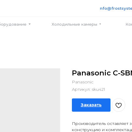
+7 495
info@frostsystems.ru
ПН-ПТ с
вание
Холодильные камеры
Контакты
Panasonic C-S
Panasonic
Артикул:
sku421
Заказать
Производитель оставляет з
конструкцию и комплектац