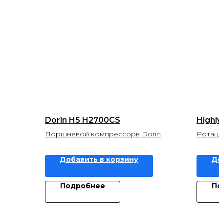
Dorin H5 H2700CS
High
Поршневой компрессорв Dorin
Ротац
Добавить в корзину
Д
Подробнее
П