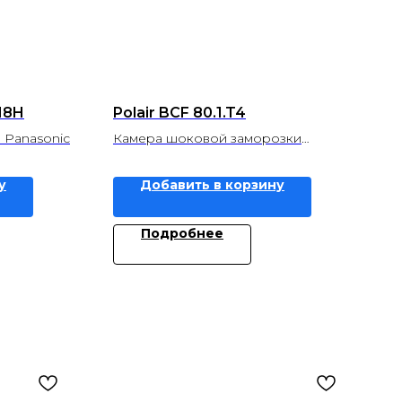
H8H
Polair BCF 80.1.T4
 Panasonic
Камера шоковой заморозки
Полаир
у
Добавить в корзину
Подробнее