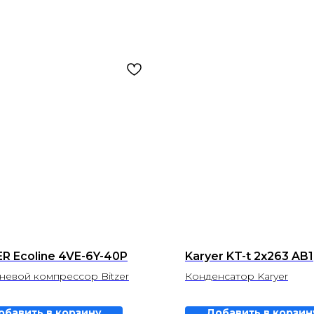
R Ecoline 4VE-6Y-40P
Karyer KT-t 2x263 AB1
евой компрессор Bitzer
Конденсатор Karyer
обавить в корзину
Добавить в корзин