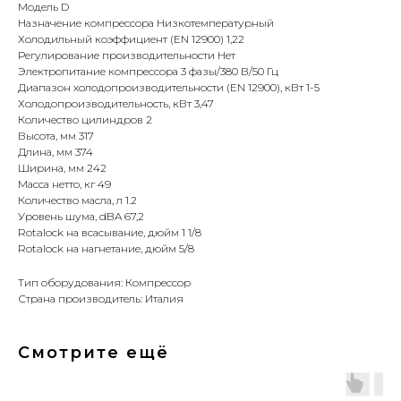
Модель D
Назначение компрессора Низкотемпературный
Холодильный коэффициент (EN 12900) 1,22
Регулирование производительности Нет
Электропитание компрессора 3 фазы/380 В/50 Гц
Диапазон холодопроизводительности (EN 12900), кВт 1-5
Холодопроизводительность, кВт 3,47
Количество цилиндров 2
Высота, мм 317
Длина, мм 374
Ширина, мм 242
Масса нетто, кг 49
Количество масла, л 1.2
Уровень шума, dBA 67,2
Rotalock на всасывание, дюйм 1 1/8
Rotalock на нагнетание, дюйм 5/8
Тип оборудования: Компрессор
Страна производитель: Италия
Смотрите ещё