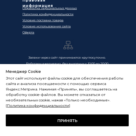
Правовая
информация
Обработка персональных данных
Политика конфиденциальности
Условия поставки товара
Условия использования сайта
Оферта
Заявки через сайт принимаются круглосуточно.
Работаем ежедневно, без выходных с 10:00 до 20:00
Менеджер Cookie
Цены, указанные на сайте, носят информационный
Этот сайт использует файлы cookie для обеспечения работы
характер и не являются публичной офертой в смысле
сайта и анализа посещаемости с помощью сервиса
ст. 437 ГК РФ. Окончательная стоимость товаров и услуг
Яндекс.Метрика. Нажимая «Принять», вы соглашаетесь на
определяется индивидуально и фиксируется в
обработку cookie-файлов. Вы можете отказаться от
Спецификации. Условия оказания услуг определяются
необязательных cookie, нажав «Только необходимые».
публичной офертой, размещённой по адресу:
[
Политика конфиденциальности
]
frostsystems.ru/oferta
ИП Худяков А.Е. ИНН 772394105251,
ОГРНИП 322774600394405
ПРИНЯТЬ
ФРОСТСИСТЕМС Copyright 2014 - 2026, г. Москва, Россия