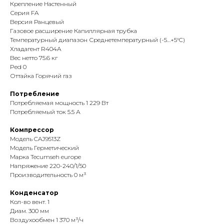
Крепление Настенный
Серия FA
Версия Ранцевый
Газовое расширение Капиллярная трубка
Температурный диапазон Среднетемпературный (-5…+5°C)
Хладагент R404A
Вес нетто 75.6 кг
Ped 0
Оттайка Горячий газ
Потребление
Потребляемая мощность 1 229 Вт
Потребляемый ток 5.5 А
Компрессор
Модель CAJ9513Z
Модель Герметический
Марка Tecumseh europe
Напряжение 220-240/1/50
Производительность 0 м³
Конденсатор
Кол-во вент. 1
Диам. 300 мм
Воздухообмен 1 370 м³/ч