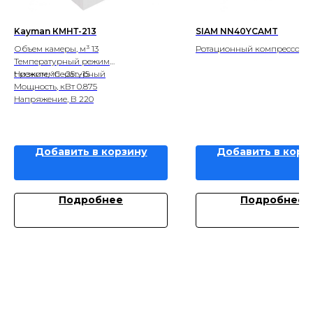
Kayman КМНТ-213
SIAM NN40YCAMT
Объем камеры, м³ 13
Ротационный компрессор S
Температурный режим
Низкотемпературный
t режим, °С -25...-15
Мощность, кВт 0.875
Напряжение, В 220
Добавить в корзину
Добавить в корз
Подробнее
Подробнее