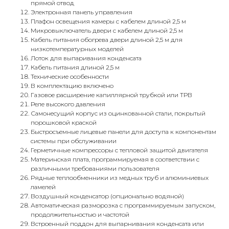
прямой отвод
Электронная панель управления
Плафон освещения камеры с кабелем длиной 2,5 м
Микровыключатель двери с кабелем длиной 2,5 м
Кабель питания обогрева двери длиной 2,5 м для
низкотемпературных моделей
Лоток для выпаривания конденсата
Кабель питания длиной 2,5 м
Технические особенности
В комплектацию включено
Газовое расширение капиллярной трубкой или ТРВ
Реле высокого давления
Самонесущий корпус из оцинкованной стали, покрытый
порошковой краской
Быстросъемные лицевые панели для доступа к компонентам
системы при обслуживании
Герметичные компрессоры с тепловой защитой двигателя
Материнская плата, программируемая в соответствии с
различными требованиями пользователя
Рядные теплообменники из медных труб и алюминиевых
ламелей
Воздушный конденсатор (опционально водяной)
Автоматическая разморозка с программируемым запуском,
продолжительностью и частотой
Встроенный поддон для выпарнивания конденсата или