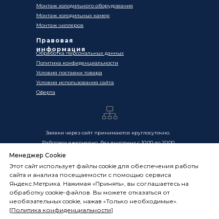
Монтаж холодильного оборудования
Монтаж холодильных камер
Монтаж чиллеров
Правовая
информация
Обработка персональных данных
Политика конфиденциальности
Условия поставки товара
Условия использования сайта
Оферта
Заявки через сайт принимаются круглосуточно.
Работаем ежедневно, без выходных с 10:00 до 20:00
Менеджер Cookie
Цены, указанные на сайте, носят информационный
Этот сайт использует файлы cookie для обеспечения работы
характер и не являются публичной офертой в смысле
сайта и анализа посещаемости с помощью сервиса
ст. 437 ГК РФ. Окончательная стоимость товаров и услуг
Яндекс.Метрика. Нажимая «Принять», вы соглашаетесь на
определяется индивидуально и фиксируется в
обработку cookie-файлов. Вы можете отказаться от
Спецификации. Условия оказания услуг определяются
необязательных cookie, нажав «Только необходимые».
публичной офертой, размещённой по адресу:
[
Политика конфиденциальности
]
frostsystems.ru/oferta