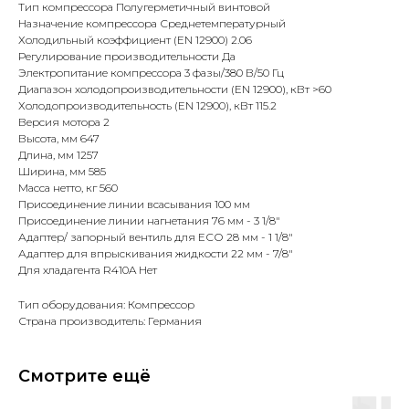
Тип компрессора Полугерметичный винтовой
Назначение компрессора Среднетемпературный
Холодильный коэффициент (EN 12900) 2.06
Регулирование производительности Да
Электропитание компрессора 3 фазы/380 В/50 Гц
Диапазон холодопроизводительности (EN 12900), кВт >60
Холодопроизводительность (EN 12900), кВт 115.2
Версия мотора 2
Высота, мм 647
Длина, мм 1257
Ширина, мм 585
Масса нетто, кг 560
Присоединение линии всасывания 100 мм
Присоединение линии нагнетания 76 мм - 3 1/8"
Адаптер/ запорный вентиль для ЕСО 28 мм - 1 1/8"
Адаптер для впрыскивания жидкости 22 мм - 7/8"
Для хладагента R410A Нет
Тип оборудования: Компрессор
Страна производитель: Германия
Смотрите ещё