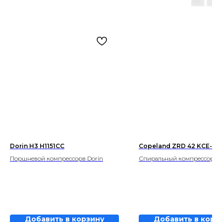
Dorin H3 H1151CC
Copeland ZRD 42 KCE-PF
Поршневой компрессорв Dorin
Спиральный компрессор Co
Добавить в корзину
Добавить в корз