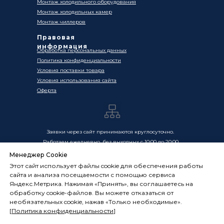
Монтаж холодильного оборудования
Монтаж холодильных камер
Монтаж чиллеров
Правовая
информация
Обработка персональных данных
Политика конфиденциальности
Условия поставки товара
Условия использования сайта
Оферта
Заявки через сайт принимаются круглосуточно.
Работаем ежедневно, без выходных с 10:00 до 20:00
Менеджер Cookie
Цены, указанные на сайте, носят информационный
Этот сайт использует файлы cookie для обеспечения работы
характер и не являются публичной офертой в смысле
сайта и анализа посещаемости с помощью сервиса
ст. 437 ГК РФ. Окончательная стоимость товаров и услуг
Яндекс.Метрика. Нажимая «Принять», вы соглашаетесь на
определяется индивидуально и фиксируется в
обработку cookie-файлов. Вы можете отказаться от
Спецификации. Условия оказания услуг определяются
необязательных cookie, нажав «Только необходимые».
публичной офертой, размещённой по адресу:
[
Политика конфиденциальности
]
frostsystems.ru/oferta
ИП Худяков А.Е. ИНН 772394105251,