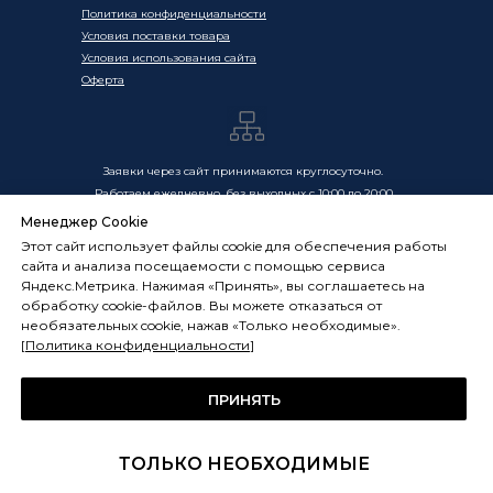
Политика конфиденциальности
Условия поставки товара
Условия использования сайта
Оферта
Заявки через сайт принимаются круглосуточно.
Работаем ежедневно, без выходных с 10:00 до 20:00
Менеджер Cookie
Цены, указанные на сайте, носят информационный
Этот сайт использует файлы cookie для обеспечения работы
характер и не являются публичной офертой в смысле
сайта и анализа посещаемости с помощью сервиса
ст. 437 ГК РФ. Окончательная стоимость товаров и услуг
Яндекс.Метрика. Нажимая «Принять», вы соглашаетесь на
определяется индивидуально и фиксируется в
обработку cookie-файлов. Вы можете отказаться от
Спецификации. Условия оказания услуг определяются
необязательных cookie, нажав «Только необходимые».
публичной офертой, размещённой по адресу:
[
Политика конфиденциальности
]
frostsystems.ru/oferta
ИП Худяков А.Е. ИНН 772394105251,
ОГРНИП 322774600394405
ПРИНЯТЬ
ФРОСТСИСТЕМС Copyright 2014 - 2026, г. Москва, Россия
ТОЛЬКО НЕОБХОДИМЫЕ