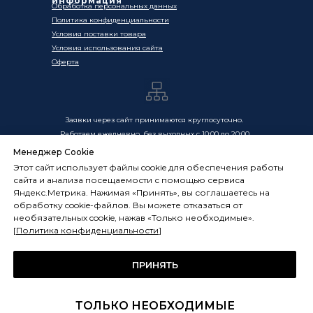
информация
Обработка персональных данных
Политика конфиденциальности
Условия поставки товара
Условия использования сайта
Оферта
Заявки через сайт принимаются круглосуточно.
Работаем ежедневно, без выходных с 10:00 до 20:00
Менеджер Cookie
Цены, указанные на сайте, носят информационный
Этот сайт использует файлы cookie для обеспечения работы
характер и не являются публичной офертой в смысле
сайта и анализа посещаемости с помощью сервиса
ст. 437 ГК РФ. Окончательная стоимость товаров и услуг
Яндекс.Метрика. Нажимая «Принять», вы соглашаетесь на
определяется индивидуально и фиксируется в
обработку cookie-файлов. Вы можете отказаться от
Спецификации. Условия оказания услуг определяются
необязательных cookie, нажав «Только необходимые».
публичной офертой, размещённой по адресу:
[
Политика конфиденциальности
]
frostsystems.ru/oferta
ИП Худяков А.Е. ИНН 772394105251,
ОГРНИП 322774600394405
ПРИНЯТЬ
ФРОСТСИСТЕМС Copyright 2014 - 2026, г. Москва, Россия
ТОЛЬКО НЕОБХОДИМЫЕ