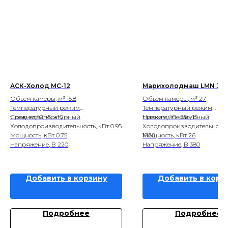
АСК-Холод МС-12
Марихолодмаш LMN 32
Объем камеры, м³ 15.8
Объем камеры, м³ 27
Температурный режим
Температурный режим
Среднетемпературный
t режим, °С -5...+10
Низкотемпературный
t режим, °С -25...-15
Холодопроизводительность, кВт 0.95
Холодопроизводительность,
Мощность, кВт 0.75
1820
Мощность, кВт 26
Напряжение, В 220
Напряжение, В 380
Добавить в корзину
Добавить в корз
Подробнее
Подробнее