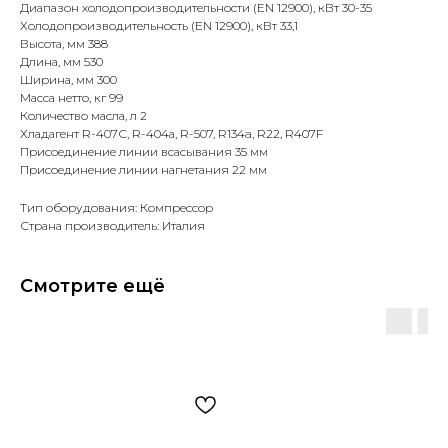
Диапазон холодопроизводительности (EN 12900), кВт 30-35
Холодопроизводительность (EN 12900), кВт 33,1
Высота, мм 388
Длина, мм 530
Ширина, мм 300
Масса нетто, кг 99
Количество масла, л 2
Хладагент R-407С, R-404а, R-507, R134a, R22, R407F
Присоединение линии всасывания 35 мм
Присоединение линии нагнетания 22 мм
Тип оборудования: Компрессор
Страна производитель: Италия
Смотрите ещё