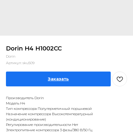
Dorin H4 H1002CC
Dorin
Артикул:
sku509
Заказать
Производитель Dorin
Модель H4
Тип компрессора Полугерметичный поршневой
Назначение компрессора Высокотемпературный
(кондиционирование)
Регулирование производительности Нет
Электропитание компрессора 3 фазы/380 В/50 Гц