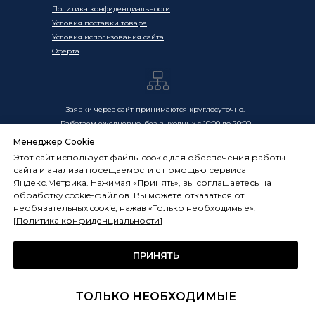
Политика конфиденциальности
Условия поставки товара
Условия использования сайта
Оферта
Заявки через сайт принимаются круглосуточно.
Работаем ежедневно, без выходных с 10:00 до 20:00
Менеджер Cookie
Цены, указанные на сайте, носят информационный
Этот сайт использует файлы cookie для обеспечения работы
характер и не являются публичной офертой в смысле
сайта и анализа посещаемости с помощью сервиса
ст. 437 ГК РФ. Окончательная стоимость товаров и услуг
Яндекс.Метрика. Нажимая «Принять», вы соглашаетесь на
определяется индивидуально и фиксируется в
обработку cookie-файлов. Вы можете отказаться от
Спецификации. Условия оказания услуг определяются
необязательных cookie, нажав «Только необходимые».
публичной офертой, размещённой по адресу:
[
Политика конфиденциальности
]
frostsystems.ru/oferta
ИП Худяков А.Е. ИНН 772394105251,
ОГРНИП 322774600394405
ПРИНЯТЬ
ФРОСТСИСТЕМС Copyright 2014 - 2026, г. Москва, Россия
ТОЛЬКО НЕОБХОДИМЫЕ