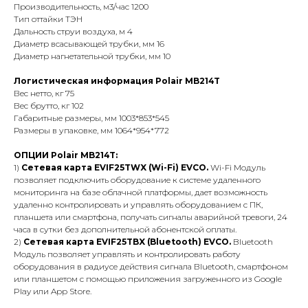
Производительность, м3/час 1200
Тип оттайки ТЭН
Дальность струи воздуха, м 4
Диаметр всасывающей трубки, мм 16
Диаметр нагнетательной трубки, мм 10
Логистическая информация Polair MB214T
Вес нетто, кг 75
Вес брутто, кг 102
Габаритные размеры, мм 1003*853*545
Размеры в упаковке, мм 1064*954*772
ОПЦИИ Polair MB214T:
1)
Сетевая карта EVIF25TWX (Wi-Fi) EVCO.
Wi-Fi Модуль
позволяет подключить оборудование к системе удаленного
мониторинга на базе облачной платформы, дает возможность
удаленно контролировать и управлять оборудованием с ПК,
планшета или смартфона, получать сигналы аварийной тревоги, 24
часа в сутки без дополнительной абонентской оплаты.
2)
Сетевая карта EVIF25TBX (Bluetooth) EVCO.
Bluetooth
Модуль позволяет управлять и контролировать работу
оборудования в радиусе действия сигнала Вluetooth, смартфоном
или планшетом с помощью приложения загруженного из Google
Play или App Store.