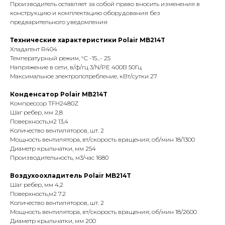
Производитель оставляет за собой право вносить изменения в
конструкцию и комплектацию оборудования без
предварительного уведомления
Технические характеристики Polair MB214T
Хладагент R404
Температурный режим, °С -15...- 25
Напряжение в сети, в/ф/гц 3/N/PE 400В 50Гц
Максимальное электропотребление, кВт/сутки 27
Конденсатор Polair MB214T
Компрессор TFH2480Z
Шаг ребер, мм 2,8
Поверхность,м2 13,4
Количество вентиляторов, шт. 2
Мощность вентилятора, вт/скорость вращения; об/мин 18/1300
Диаметр крыльчатки, мм 254
Производительность, м3/час 1680
Воздухоохладитель Polair MB214T
Шаг ребер, мм 4,2
Поверхность,м2 7.2
Количество вентиляторов, шт. 2
Мощность вентилятора, вт/скорость вращения; об/мин 18/2600
Диаметр крыльчатки, мм 200