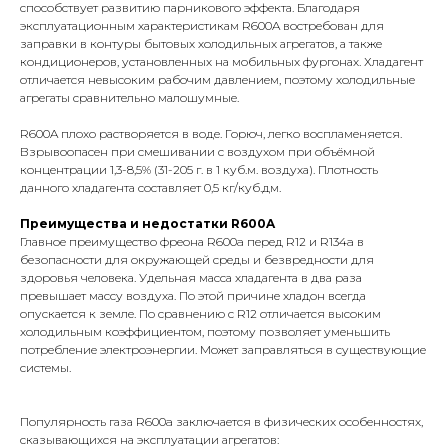
способствует развитию парникового эффекта. Благодаря
эксплуатационным характеристикам R600A востребован для
заправки в контуры бытовых холодильных агрегатов, а также
кондиционеров, установленных на мобильных фургонах. Хладагент
отличается невысоким рабочим давлением, поэтому холодильные
агрегаты сравнительно малошумные.
R600A плохо растворяется в воде. Горюч, легко воспламеняется.
Взрывоопасен при смешивании с воздухом при объёмной
концентрации 1,3-8,5% (31-205 г. в 1 куб.м. воздуха). Плотность
данного хладагента составляет 0,5 кг/куб.дм.
Преимущества и недостатки R600A
Главное преимущество фреона R600a перед R12 и R134a в
безопасности для окружающей среды и безвредности для
здоровья человека. Удельная масса хладагента в два раза
превышает массу воздуха. По этой причине хладон всегда
опускается к земле. По сравнению с R12 отличается высоким
холодильным коэффициентом, поэтому позволяет уменьшить
потребление электроэнергии. Может заправляться в существующие
системы.
Популярность газа R600a заключается в физических особенностях,
сказывающихся на эксплуатации агрегатов: