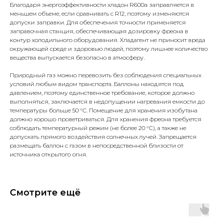
Благодаря энергоэффективности хладон R600a заправляется в
меньшем объеме, если сравнивать с R12, поэтому изменяются
допуски заправки. Для обеспечения точности применяется
заправочная станция, обеспечивающая дозировку фреона в
контур холодильного оборудования. Хладагент не приносит вреда
окружающей среде и здоровью людей, поэтому лишнее количество
вещества выпускается безопасно в атмосферу.
Природный газ можно перевозить без соблюдения специальных
условий любым видом транспорта. Баллоны находятся под
давлением, поэтому единственное требование, которое должно
выполняться, заключается в недопущении нагревания емкости до
температуры больше 50 °С. Помещение для хранения изобутана
должно хорошо проветриваться. Для хранения фреона требуется
соблюдать температурный режим (не более 20 °С), а также не
допускать прямого воздействия солнечных лучей. Запрещается
размещать баллон с газом в непосредственной близости от
источника открытого огня.
Смотрите ещё