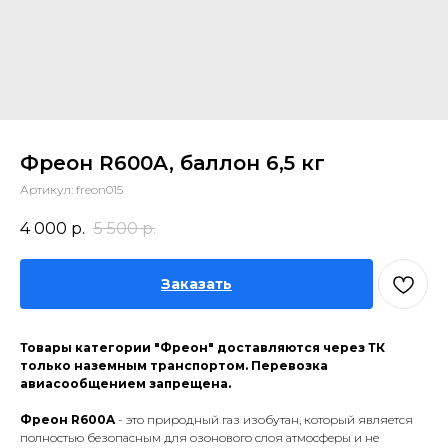
Фреон R600A, баллон 6,5 кг
Артикул:
freon015
4 000
р.
5 500
р.
Заказать
Товары категории "Фреон" доставляются через ТК
только наземным транспортом. Перевозка
авиасообщением запрещена.
Фреон R600A
- это природный газ изобутан, который является
полностью безопасным для озонового слоя атмосферы и не