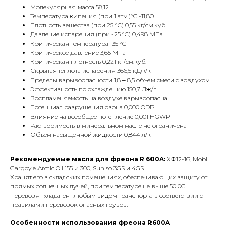
Молекулярная масса 58,12
Температура кипения (при 1 атм.)°С -11,80
Плотность вещества (при 25 °С) 0,55 кг/см.куб.
Давление испарения (при -25 °С) 0,498 МПа
Критическая температура 135 °С
Критическое давление 3,65 МПа
Критическая плотность 0,221 кг/см.куб.
Скрытая теплота испарения 366,5 кДж/кг
Пределы взрывоопасности 1,8 ‒ 8,5 объем смеси с воздухом
Эффективность по охлаждению 150,7 Дж/г
Воспламеняемость на воздухе взрывоопасна
Потенциал разрушения озона 0,000 ODP
Влияние на всеобщее потепление 0,001 HGWP
Растворимость в минеральном масле не ограничена
Объём насыщенной жидкости 0,844 л/кг
Рекомендуемые масла для фреона R 600A:
ХФ12-16, Mobil
Gargoyle Arctic Oil 155 и 300, Suniso 3GS и 4GS.
Хранят его в складских помещениях, обеспечивающих защиту от
прямых солнечных лучей, при температуре не выше 50 0C.
Перевозят хладагент любым видом транспорта в соответствии с
правилами перевозок опасных грузов.
Особенности использования фреона R600A