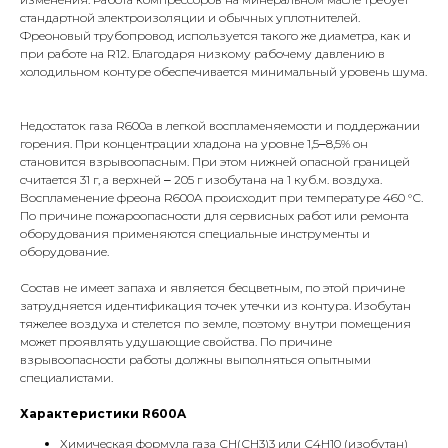
стандартной электроизоляции и обычных уплотнителей.
Фреоновый трубопровод используется такого же диаметра, как и
при работе на R12. Благодаря низкому рабочему давлению в
холодильном контуре обеспечивается минимальный уровень шума.
Недостаток газа R600a в легкой воспламеняемости и поддержании
горения. При концентрации хладона на уровне 1,5‒8,5% он
становится взрывоопасным. При этом нижней опасной границей
считается 31 г, а верхней ‒ 205 г изобутана на 1 куб.м. воздуха.
Воспламенение фреона R600A происходит при температуре 460 °С.
По причине пожароопасности для сервисных работ или ремонта
оборудования применяются специальные инструменты и
оборудование.
Состав не имеет запаха и является бесцветным, по этой причине
затрудняется идентификация точек утечки из контура. Изобутан
тяжелее воздуха и стелется по земле, поэтому внутри помещения
может проявлять удушающие свойства. По причине
взрывоопасности работы должны выполняться опытными
специалистами.
Характеристики R600A
Химическая формула газа СН(СН3)3 или С4Н10 (изобутан)