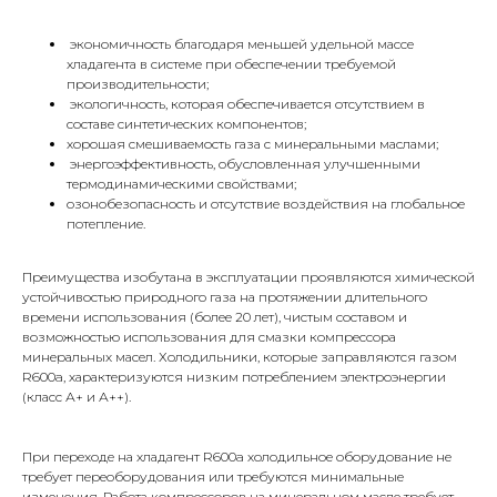
экономичность благодаря меньшей удельной массе
хладагента в системе при обеспечении требуемой
производительности;
экологичность, которая обеспечивается отсутствием в
составе синтетических компонентов;
хорошая смешиваемость газа с минеральными маслами;
энергоэффективность, обусловленная улучшенными
термодинамическими свойствами;
озонобезопасность и отсутствие воздействия на глобальное
потепление.
Преимущества изобутана в эксплуатации проявляются химической
устойчивостью природного газа на протяжении длительного
времени использования (более 20 лет), чистым составом и
возможностью использования для смазки компрессора
минеральных масел. Холодильники, которые заправляются газом
R600a, характеризуются низким потреблением электроэнергии
(класс А+ и А++).
При переходе на хладагент R600a холодильное оборудование не
требует переоборудования или требуются минимальные
изменения. Работа компрессоров на минеральном масле требует