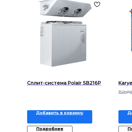
Сплит-система Polair SB216P
Karye
Конде
Добавить в корзину
Д
Подробнее
П