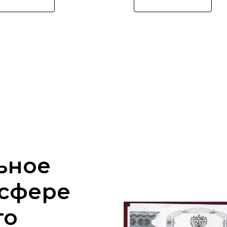
ьное
 сфере
го