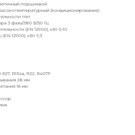
метичный поршневой
Высокотемпературный (кондиционирование)
ельности Нет
а 3 фазы/380 В/50 Гц
ельности (EN 12900), кВт 5-10
EN 12900), кВт 9,3
-507, R134a, R22, R407F
ывания 28 мм
етания 16 мм
ессор
лия