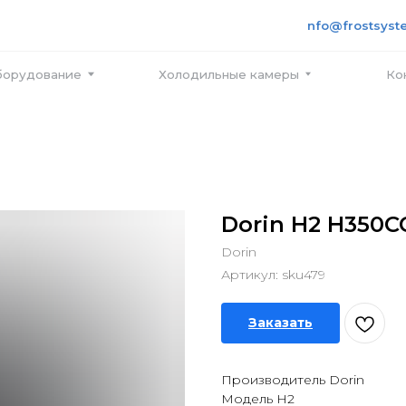
+7 495
info@frostsystems.ru
ПН-ПТ с
вание
Холодильные камеры
Контакты
Dorin H2 H350C
Dorin
Артикул:
sku479
Заказать
Производитель Dorin
Модель H2