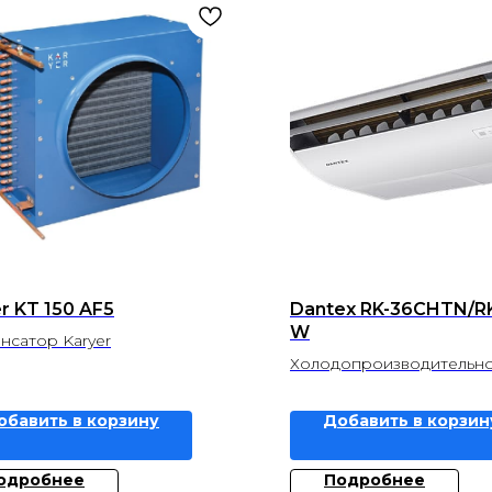
r KT 150 AF5
Dantex RK-36CHTN/R
W
нсатор Karyer
Холодопроизводительнос
Теплопроизводительност
обавить в корзину
Добавить в корзин
одробнее
Подробнее