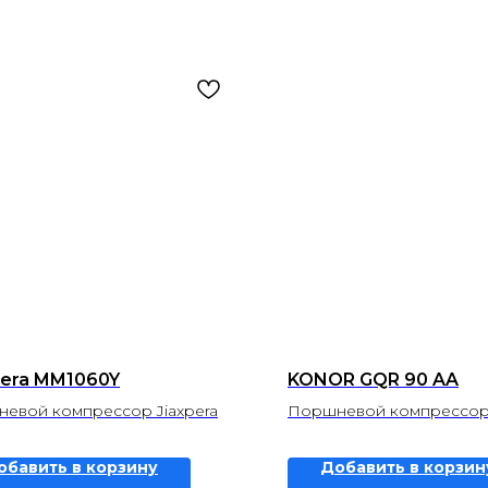
pera MM1060Y
KONOR GQR 90 AA
евой компрессор Jiaxpera
Поршневой компрессор
обавить в корзину
Добавить в корзин