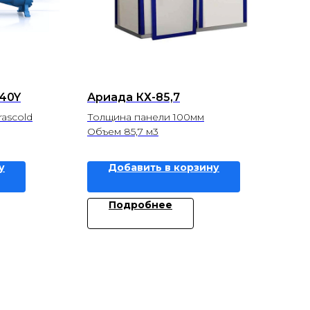
340Y
Ариада КХ-85,7
ascold
Толщина панели 100мм
Объем 85,7 м3
у
Добавить в корзину
Подробнее