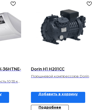
K-36HTNE-
Dorin H1 H201CC
Поршневой компрессорв Dorin
ть 10,55 кВ
ь 12 кВ
у
Добавить в корзину
Подробнее