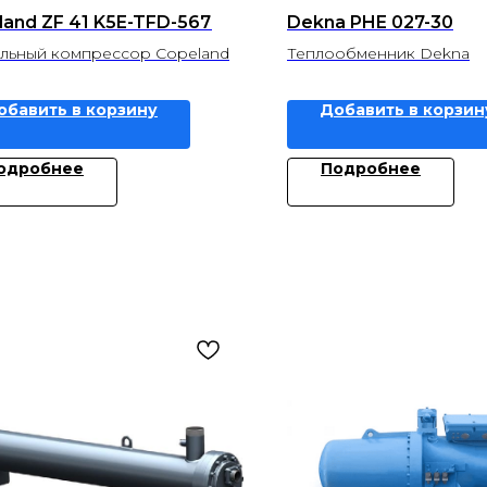
land ZF 41 K5E-TFD-567
Dekna PHE 027-30
льный компрессор Copeland
Теплообменник Dekna
обавить в корзину
Добавить в корзин
одробнее
Подробнее