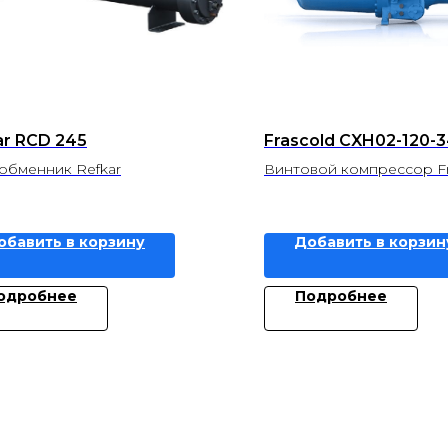
ar RCD 245
Frascold CXH02-120-
обменник Refkar
Винтовой компрессор Fr
обавить в корзину
Добавить в корзин
одробнее
Подробнее