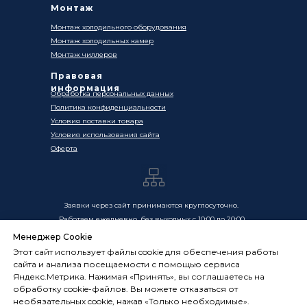
Монтаж
Монтаж холодильного оборудования
Монтаж холодильных камер
Монтаж чиллеров
Правовая
информация
Обработка персональных данных
Политика конфиденциальности
Условия поставки товара
Условия использования сайта
Оферта
Заявки через сайт принимаются круглосуточно.
Работаем ежедневно, без выходных с 10:00 до 20:00
Менеджер Cookie
Цены, указанные на сайте, носят информационный
Этот сайт использует файлы cookie для обеспечения работы
характер и не являются публичной офертой в смысле
сайта и анализа посещаемости с помощью сервиса
ст. 437 ГК РФ. Окончательная стоимость товаров и услуг
Яндекс.Метрика. Нажимая «Принять», вы соглашаетесь на
определяется индивидуально и фиксируется в
обработку cookie-файлов. Вы можете отказаться от
Спецификации. Условия оказания услуг определяются
необязательных cookie, нажав «Только необходимые».