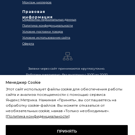
Монтаж чиллеров
Правовая
информация
Обработка персональных данных
Политика конфиденциальности
Условия поставки товара
Условия использования сайта
Оферта
Заявки через сайт принимаются круглосуточно.
Работаем ежедневно, без выходных с 10:00 до 20:00
Менеджер Cookie
Цены, указанные на сайте, носят информационный
Этот сайт использует файлы cookie для обеспечения работы
характер и не являются публичной офертой в смысле
сайта и анализа посещаемости с помощью сервиса
ст. 437 ГК РФ. Окончательная стоимость товаров и услуг
Яндекс.Метрика. Нажимая «Принять», вы соглашаетесь на
определяется индивидуально и фиксируется в
обработку cookie-файлов. Вы можете отказаться от
Спецификации. Условия оказания услуг определяются
необязательных cookie, нажав «Только необходимые».
публичной офертой, размещённой по адресу:
[
Политика конфиденциальности
]
frostsystems.ru/oferta
ИП Худяков А.Е. ИНН 772394105251,
ОГРНИП 322774600394405
ПРИНЯТЬ