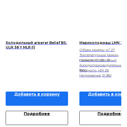
Холодильный агрегат Belief BS-
Марихолодмаш LMN 32
ULN 38 Y MLR (I)
Объем камеры, м³ 27
Температурный режим
Низкотемпературный
t режим, °С -25...-15
Холодопроизводительность,
1820
Мощность, кВт 26
Напряжение, В 380
Добавить в корзину
Добавить в корз
Подробнее
Подробнее