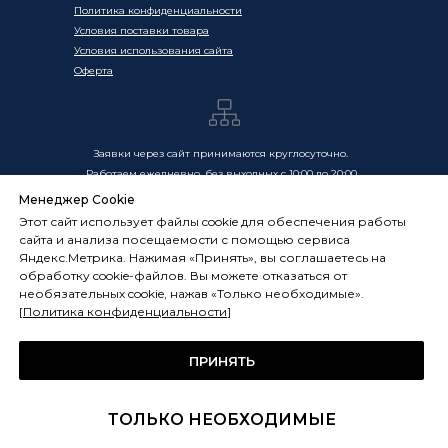
Политика конфиденциальности
Условия поставки товара
Условия использования сайта
Оферта
Заявки через сайт принимаются круглосуточно.
Работаем ежедневно, без выходных с 10:00 до 20:00
Менеджер Cookie
Цены, указанные на сайте, носят информационный
Этот сайт использует файлы cookie для обеспечения работы
характер и не являются публичной офертой в смысле
сайта и анализа посещаемости с помощью сервиса
ст. 437 ГК РФ. Окончательная стоимость товаров и услуг
Яндекс.Метрика. Нажимая «Принять», вы соглашаетесь на
определяется индивидуально и фиксируется в
обработку cookie-файлов. Вы можете отказаться от
Спецификации. Условия оказания услуг определяются
необязательных cookie, нажав «Только необходимые».
публичной офертой, размещённой по адресу:
[
Политика конфиденциальности
]
frostsystems.ru/oferta
ИП Худяков А.Е. ИНН 772394105251,
ОГРНИП 322774600394405
ПРИНЯТЬ
ФРОСТСИСТЕМС Copyright 2014 - 2026, г. Москва, Россия
ТОЛЬКО НЕОБХОДИМЫЕ