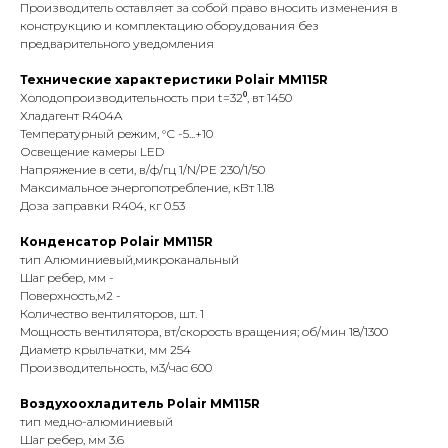
Производитель оставляет за собой право вносить изменения в
конструкцию и комплектацию оборудования без
предварительного уведомления
Технические характеристики Polair MM115R
Холодопроизводительность при t=32⁰, вт 1450
Хладагент R404A
Температурный режим, °С -5...+10
Освещение камеры LED
Напряжение в сети, в/ф/гц 1/N/PE 230/1/50
Maксимальное энергопотребление, кВт 1.18
Доза заправки R404, кг 0.53
Конденсатор Polair MM115R
тип Алюминиевый,микроканальный
Шаг ребер, мм -
Поверхность,м2 -
Количество вентиляторов, шт. 1
Мощность вентилятора, вт/скорость вращения; об/мин 18/1300
Диаметр крыльчатки, мм 254
Производительность, м3/час 600
Воздухоохладитель Polair MM115R
тип медно-алюминиевый
Шаг ребер, мм 3.6