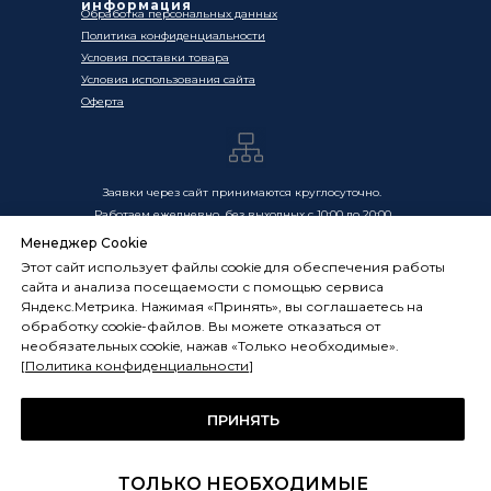
информация
Обработка персональных данных
Политика конфиденциальности
Условия поставки товара
Условия использования сайта
Оферта
Заявки через сайт принимаются круглосуточно.
Работаем ежедневно, без выходных с 10:00 до 20:00
Менеджер Cookie
Цены, указанные на сайте, носят информационный
Этот сайт использует файлы cookie для обеспечения работы
характер и не являются публичной офертой в смысле
сайта и анализа посещаемости с помощью сервиса
ст. 437 ГК РФ. Окончательная стоимость товаров и услуг
Яндекс.Метрика. Нажимая «Принять», вы соглашаетесь на
определяется индивидуально и фиксируется в
обработку cookie-файлов. Вы можете отказаться от
Спецификации. Условия оказания услуг определяются
необязательных cookie, нажав «Только необходимые».
публичной офертой, размещённой по адресу:
[
Политика конфиденциальности
]
frostsystems.ru/oferta
ИП Худяков А.Е. ИНН 772394105251,
ОГРНИП 322774600394405
ПРИНЯТЬ
ФРОСТСИСТЕМС Copyright 2014 - 2026, г. Москва, Россия
ТОЛЬКО НЕОБХОДИМЫЕ