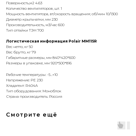
Поверхность,м2 4.63
Количество вентиляторов, шт. 1
Мощность вентилятора, вт/скорость вращения; об/мин 10/1300
Диаметр крыльчатки, мм 230
Производительность, м3/час 600
Тип оттайки ТЭН 700
Логистическая информация Polair MM115R
Вес нетто, кг 50
Вес брутто, кг 79
Габаритные размеры, мм 840*420*600
Размеры в упаковке, мм 920*500*816
Рабочие температуры: -5...+10
Напряжение: PE 230
Хладагент: R404A
Тип оборудования: Моноблок
Страна производитель: Россия
Смотрите ещё