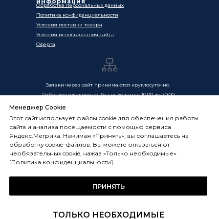
информация
Обработка персональных данных
Политика конфиденциальности
Условия поставки товара
Условия использования сайта
Оферта
Заявки через сайт принимаются круглосуточно.
Работаем ежедневно, без выходных с 10:00 до 20:00
Менеджер Cookie
Цены, указанные на сайте, носят информационный
Этот сайт использует файлы cookie для обеспечения работы
характер и не являются публичной офертой в смысле
сайта и анализа посещаемости с помощью сервиса
ст. 437 ГК РФ. Окончательная стоимость товаров и услуг
Яндекс.Метрика. Нажимая «Принять», вы соглашаетесь на
определяется индивидуально и фиксируется в
обработку cookie-файлов. Вы можете отказаться от
Спецификации. Условия оказания услуг определяются
необязательных cookie, нажав «Только необходимые».
публичной офертой, размещённой по адресу:
[
Политика конфиденциальности
]
frostsystems.ru/oferta
ИП Худяков А.Е. ИНН 772394105251,
ОГРНИП 322774600394405
ПРИНЯТЬ
ФРОСТСИСТЕМС Copyright 2014 - 2026, г. Москва, Россия
ТОЛЬКО НЕОБХОДИМЫЕ