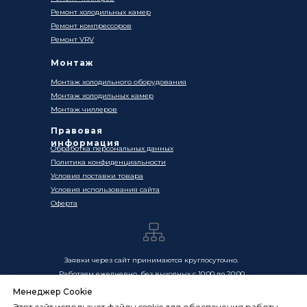
Ремонт холодильных камер
Ремонт компрессоров
Ремонт VRV
Монтаж
Монтаж холодильного оборудования
Монтаж холодильных камер
Монтаж чиллеров
Правовая
информация
Обработка персональных данных
Политика конфиденциальности
Условия поставки товара
Условия использования сайта
Оферта
Заявки через сайт принимаются круглосуточно.
Работаем ежедневно, без выходных с 10:00 до 20:00
Менеджер Cookie
Цены, указанные на сайте, носят информационный
Этот сайт использует файлы cookie для обеспечения работы