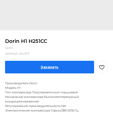
Dorin H1 H251CC
Dorin
Артикул:
sku473
Заказать
Производитель Dorin
Модель H1
Тип компрессора Полугерметичный поршневой
Назначение компрессора Высокотемпературный
(кондиционирование)
Регулирование производительности Нет
Электропитание компрессора 3 фазы/380 В/50 Гц