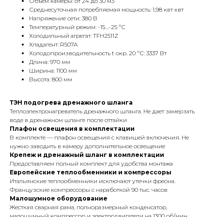
Объем камеры: от 24 до 30 м3
Среднесуточная потребляемая мощность: 1,98 квт квт
Напряжение сети: 380 В
Температурный режим: -15…-25 ºС
Холодильный агрегат: TFH2511Z
Хладагент: R507A
Холодопроизводительность t окр. 20 ºС: 3337 Вт
Длина: 970 мм
Ширина: 1100 мм
Высота: 800 мм
ТЭН подогрева дренажного шланга
Теплоэлектронагреватель дренажного шланга. Не дает замерзать
воде в дренажном шланге после оттайки
Плафон освещения в комплектации
В комплекте — плафон освещения с клавишей включения. Не
нужно заводить в камеру дополнительное освещение
Крепеж и дренажный шланг в комплектации
Предоставляем полный комплект для удобства монтажа
Европейские теплообменники и компрессоры
Итальянские теплообменники исключают утечки фреона.
Французские компрессоры с наработкой 90 тыс. часов
Малошумное оборудование
Жесткая сварная рама, полноразмерный конденсатор,
малошумный компрессор и электродвигатели на 1300 об/мин.