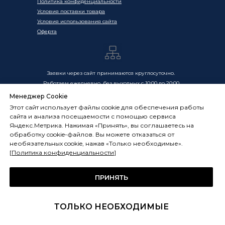
Политика конфиденциальности
Условия поставки товара
Условия использования сайта
Оферта
Заявки через сайт принимаются круглосуточно.
Работаем ежедневно, без выходных с 10:00 до 20:00
Менеджер Cookie
Цены, указанные на сайте, носят информационный
Этот сайт использует файлы cookie для обеспечения работы
характер и не являются публичной офертой в смысле
сайта и анализа посещаемости с помощью сервиса
ст. 437 ГК РФ. Окончательная стоимость товаров и услуг
Яндекс.Метрика. Нажимая «Принять», вы соглашаетесь на
определяется индивидуально и фиксируется в
обработку cookie-файлов. Вы можете отказаться от
Спецификации. Условия оказания услуг определяются
необязательных cookie, нажав «Только необходимые».
публичной офертой, размещённой по адресу:
[
Политика конфиденциальности
]
frostsystems.ru/oferta
ИП Худяков А.Е. ИНН 772394105251,
ОГРНИП 322774600394405
ПРИНЯТЬ
ФРОСТСИСТЕМС Copyright 2014 - 2026, г. Москва, Россия
ТОЛЬКО НЕОБХОДИМЫЕ