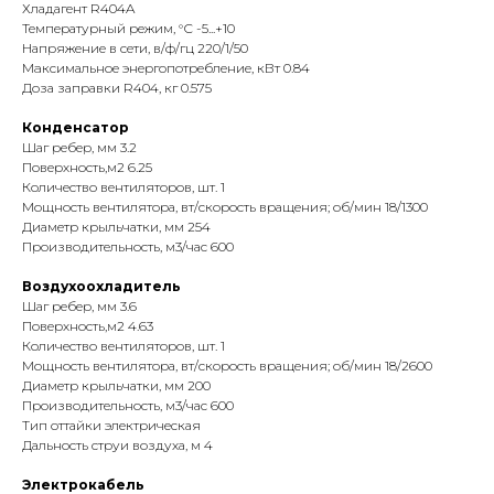
Хладагент R404A
Температурный режим, °С -5...+10
Напряжение в сети, в/ф/гц 220/1/50
Maксимальное энергопотребление, кВт 0.84
Доза заправки R404, кг 0.575
Конденсатор
Шаг ребер, мм 3.2
Поверхность,м2 6.25
Количество вентиляторов, шт. 1
Мощность вентилятора, вт/скорость вращения; об/мин 18/1300
Диаметр крыльчатки, мм 254
Производительность, м3/час 600
Воздухоохладитель
Шаг ребер, мм 3.6
Поверхность,м2 4.63
Количество вентиляторов, шт. 1
Мощность вентилятора, вт/скорость вращения; об/мин 18/2600
Диаметр крыльчатки, мм 200
Производительность, м3/час 600
Тип оттайки электрическая
Дальность струи воздуха, м 4
Электрокабель