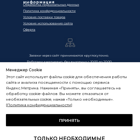
информация
Обработка персональных данных
Политика конфиденциальности
Условия поставки товара
Условия использования сайта
Оферта
Заявки через сайт принимаются круглосуточно.
Работаем ежедневно, без выходных с 10:00 до 20:00
Менеджер Cookie
Цены, указанные на сайте, носят информационный
Этот сайт использует файлы cookie для обеспечения работы
характер и не являются публичной офертой в смысле
сайта и анализа посещаемости с помощью сервиса
ст. 437 ГК РФ. Окончательная стоимость товаров и услуг
Яндекс.Метрика. Нажимая «Принять», вы соглашаетесь на
определяется индивидуально и фиксируется в
обработку cookie-файлов. Вы можете отказаться от
Спецификации. Условия оказания услуг определяются
необязательных cookie, нажав «Только необходимые».
публичной офертой, размещённой по адресу:
[
Политика конфиденциальности
]
frostsystems.ru/oferta
ИП Худяков А.Е. ИНН 772394105251,
ОГРНИП 322774600394405
ПРИНЯТЬ
ФРОСТСИСТЕМС Copyright 2014 - 2026, г. Москва, Россия
ТОЛЬКО НЕОБХОДИМЫЕ