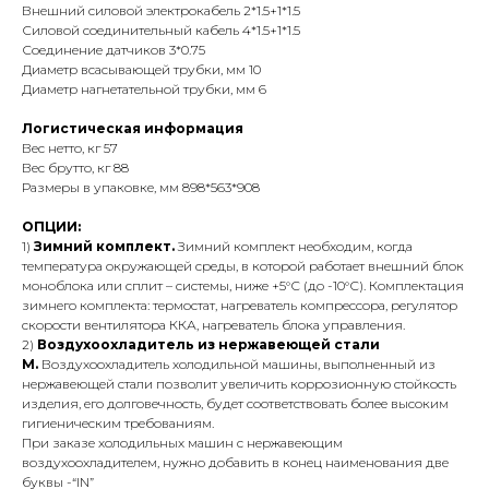
Внешний силовой электрокабель 2*1.5+1*1.5
Силовой соединительный кабель 4*1.5+1*1.5
Соединение датчиков 3*0.75
Диаметр всасывающей трубки, мм 10
Диаметр нагнетательной трубки, мм 6
Логистическая информация
Вес нетто, кг 57
Вес брутто, кг 88
Размеры в упаковке, мм 898*563*908
ОПЦИИ:
1)
Зимний комплект.
Зимний комплект необходим, когда
температура окружающей среды, в которой работает внешний блок
моноблока или сплит – системы, ниже +5°С (до -10°С). Комплектация
зимнего комплекта: термостат, нагреватель компрессора, регулятор
скорости вентилятора ККА, нагреватель блока управления.
2)
Воздухоохладитель из нержавеющей стали
М.
Воздухоохладитель холодильной машины, выполненный из
нержавеющей стали позволит увеличить коррозионную стойкость
изделия, его долговечность, будет соответствовать более высоким
гигиеническим требованиям.
При заказе холодильных машин с нержавеющим
воздухоохладителем, нужно добавить в конец наименования две
буквы -“IN”