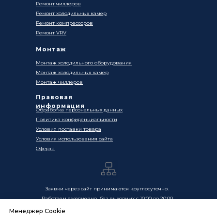
Ремонт чиллеров
Ремонт холодильных камер
Ремонт компрессоров
Ремонт VRV
Монтаж
Монтаж холодильного оборудования
Монтаж холодильных камер
Монтаж чиллеров
Правовая
информация
Обработка персональных данных
Политика конфиденциальности
Условия поставки товара
Условия использования сайта
Оферта
Заявки через сайт принимаются круглосуточно.
Работаем ежедневно, без выходных с 10:00 до 20:00
Менеджер Cookie
Цены, указанные на сайте, носят информационный