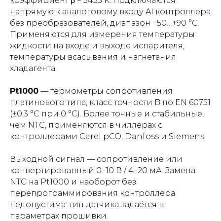
коэффициент β = 3435 K. Подключаются
напрямую к аналоговому входу AI контроллера
без преобразователей, диапазон −50…+90 °С.
Применяются для измерения температуры
жидкости на входе и выходе испарителя,
температуры всасывания и нагнетания
хладагента.
Pt1000
— термометры сопротивления
платинового типа, класс точности B по EN 60751
(±0,3 °С при 0 °С). Более точные и стабильные,
чем NTC, применяются в чиллерах с
контроллерами Carel pCO, Danfoss и Siemens.
Выходной сигнал — сопротивление или
конвертированный 0–10 В / 4–20 мА. Замена
NTC на Pt1000 и наоборот без
перепрограммирования контроллера
недопустима: тип датчика задаётся в
параметрах прошивки.