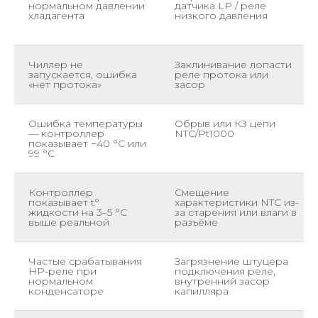
нормальном давлении
датчика LP / реле
хладагента
низкого давления
Чиллер не
Заклинивание лопасти
запускается, ошибка
реле протока или
«нет протока»
засор
Ошибка температуры
Обрыв или КЗ цепи
— контроллер
NTC/Pt1000
показывает −40 °С или
99 °С
Контроллер
Смещение
показывает t°
характеристики NTC из-
жидкости на 3–5 °С
за старения или влаги в
выше реальной
разъёме
Частые срабатывания
Загрязнение штуцера
HP-реле при
подключения реле,
нормальном
внутренний засор
конденсаторе
капилляра