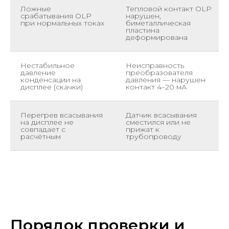
Ложные
Тепловой контакт OLP
срабатывания OLP
нарушен,
при нормальных токах
биметаллическая
пластина
деформирована
Нестабильное
Неисправность
давление
преобразователя
конденсации на
давления — нарушен
дисплее (скачки)
контакт 4–20 мА
Перегрев всасывания
Датчик всасывания
на дисплее не
сместился или не
совпадает с
прижат к
расчётным
трубопроводу
Порядок проверки и