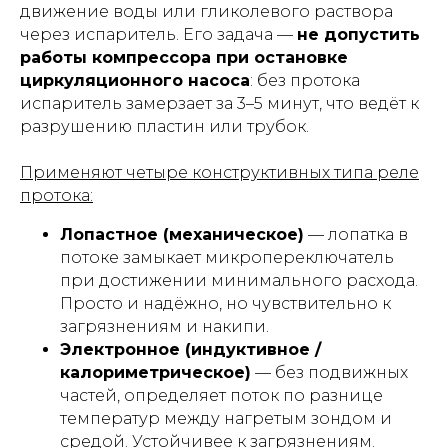
движение воды или гликолевого раствора
через испаритель. Его задача —
не допустить
работы компрессора при остановке
циркуляционного насоса
: без протока
испаритель замерзает за 3–5 минут, что ведёт к
разрушению пластин или трубок.
Применяют четыре конструктивных типа реле
протока:
Лопастное (механическое)
— лопатка в
потоке замыкает микропереключатель
при достижении минимального расхода.
Просто и надёжно, но чувствительно к
загрязнениям и накипи.
Электронное (индуктивное /
калориметрическое)
— без подвижных
частей, определяет поток по разнице
температур между нагретым зондом и
средой. Устойчивее к загрязнениям.