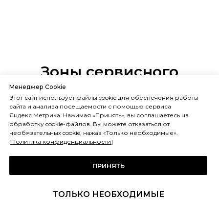
Зоны сервисного
обслуживания, монтажа
Менеджер Cookie
Этот сайт использует файлы cookie для обеспечения работы
и срочного ремонта по
сайта и анализа посещаемости с помощью сервиса
Яндекс.Метрика. Нажимая «Принять», вы соглашаетесь на
Москве и области на
обработку cookie-файлов. Вы можете отказаться от
необязательных cookie, нажав «Только необходимые».
карте
[
Политика конфиденциальности
]
ПРИНЯТЬ
ТОЛЬКО НЕОБХОДИМЫЕ