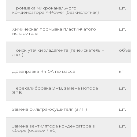
Промывка микроканального
шт.
конденсатора Y-Power (безкислотная)
Химическая промывка пластинчатого
шт.
испарителя
Поиск утечки хладагента (течеискатель +
объект
азот)
Дозаправка R410A по массе
кг
Перекалибровка ЭРВ, замена мотора
шт.
ЭРВ
Замена фильтра-осушителя (ЗИП)
шт.
Замена вентилятора конденсатора в
шт.
сборе (осевой / EC)