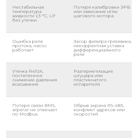
Нестабильная
Потеря калибровки ЭРВ
температура
или зависание иглы
жидкости ±3 °С, LP
шагового мотора
без утечки
Ошибка реле
Засор фильтра-грязевика,
протока, насос
некорректная уставка
работает
дифференциального
реле
Утечка R410A,
Разгерметизация
постепенное
штуцера или
снижение давления
пластинчатого
всасывания
испарителя
Потеря связи BMS,
Обрыв экрана RS-485,
агрегат не отвечает
конфликт адресов или
по Modbus
скоростей