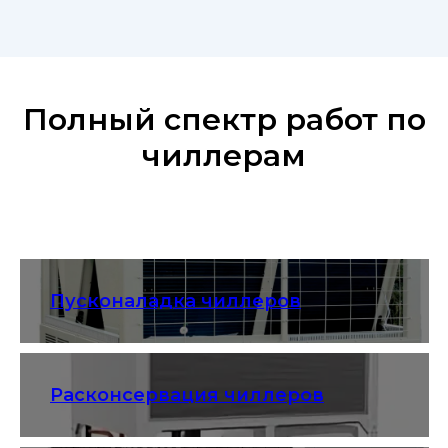
Полный спектр работ по
чиллерам
Пусконаладка чиллеров
Расконсервация чиллеров