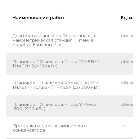
Наименование работ
Ед. изм.
Диагностика чиллера Rhoss (выезд +
объект
манометрическая станция + чтение
Adaptive Function Plus)
Плановое ТО чиллера Rhoss TCAEBY /
объект
THAEBY (до 150 кВт)
Плановое ТО чиллера Rhoss TCAETY /
объект
THAETY / TCAESY / THAESY (до 300 кВт)
Плановое ТО чиллера Rhoss Y-Power
объект
(300–2100 кВт)
Промывка медно-алюминиевого
шт.
конденсатора