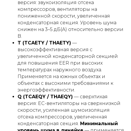
версия: звукоизоляция отсека
компрессоров, вентиляторы на
пониженной скорости, увеличенная
конденсаторная секция. Уровень шума
снижен на 3–5 дБ(А) относительно версии
B.
T (TCAETY / THAETY)
—
высокоэффективная версия с
увеличенной конденсаторной секцией
для повышения EER при высоких
температурах наружного воздуха.
Применяется на южных объектах и
объектах с высокими требованиями к
энергоэффективности.
Q (TCAEQY / THAEQY)
— сверхтихая
версия: EC-вентиляторы на сверхнизкой
скорости, усиленная шумоизоляция
отсека компрессоров, увеличенная
конденсаторная секция.
Минимальный
уровень шума в линейке
— применяется