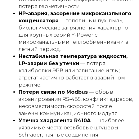
потеря герметичности.
HP-авария, засорение микроканального
конденсатора
— тополиный пух, пыль,
биологические загрязнения; характерно
для крупных серий Y-Power с
микроканальными теплообменниками в
летний период.
Нестабильная температура жидкости,
LP-аварии без утечки
— потеря
калибровки ЭРВ или зависание иглы;
агрегат частично работает в аварийном
режиме.
Потеря связи по Modbus
— обрыв
экранирования RS-485, конфликт адресов,
несовместимость скоростей после
замены коммуникационного модуля.
Утечка хладагента R410A
— наиболее
уязвимые места: резьбовые штуцеры
Schrader, паяные соединения