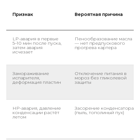
Признак
Вероятная причина
LP-авария в первые
Пенообразование масла
5–10 мин после пуска,
— нет предпускового
затем авария
прогрева картера
исчезает
Замораживание
Отключение питания в
испарителя,
мороз без гликолевой
деформация пластин
защиты
HP-авария, давление
Засорение конденсатора
конденсации растёт
(пыль, тополиный пух)
летом