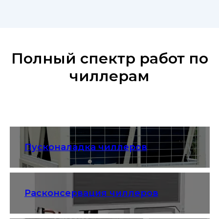
Полный спектр работ по
чиллерам
Пусконаладка чиллеров
Расконсервация чиллеров