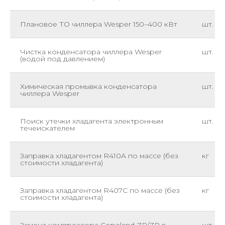
Плановое ТО чиллера Wesper 150–400 кВт
шт.
Чистка конденсатора чиллера Wesper
шт.
(водой под давлением)
Химическая промывка конденсатора
шт.
чиллера Wesper
Поиск утечки хладагента электронным
шт.
течеискателем
Заправка хладагентом R410A по массе (без
кг
стоимости хладагента)
Заправка хладагентом R407C по массе (без
кг
стоимости хладагента)
Замена компрессора Copeland ZR/ZP в
шт.