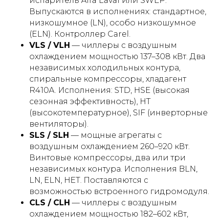
испаритель Alfa Laval или SWEP.
Выпускаются в исполнениях: стандартное,
низкошумное (LN), особо низкошумное
(ELN). Контроллер Carel.
VLS / VLH
— чиллеры с воздушным
охлаждением мощностью 137–308 кВт. Два
независимых холодильных контура,
спиральные компрессоры, хладагент
R410A. Исполнения: STD, HSE (высокая
сезонная эффективность), HT
(высокотемпературное), SIF (инверторные
вентиляторы).
SLS / SLH
— мощные агрегаты с
воздушным охлаждением 260–920 кВт.
Винтовые компрессоры, два или три
независимых контура. Исполнения BLN,
LN, ELN, HET. Поставляются с
возможностью встроенного гидромодуля.
CLS / CLH
— чиллеры с воздушным
охлаждением мощностью 182–602 кВт,