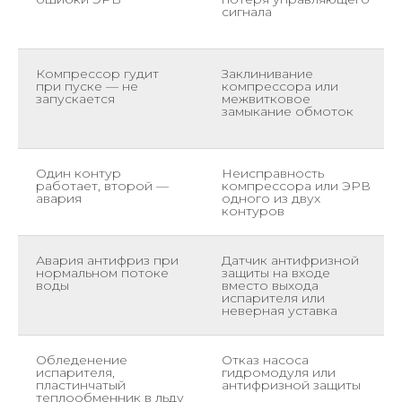
сигнала
Компрессор гудит
Заклинивание
при пуске — не
компрессора или
запускается
межвитковое
замыкание обмоток
Один контур
Неисправность
работает, второй —
компрессора или ЭРВ
авария
одного из двух
контуров
Авария антифриз при
Датчик антифризной
нормальном потоке
защиты на входе
воды
вместо выхода
испарителя или
неверная уставка
Обледенение
Отказ насоса
испарителя,
гидромодуля или
пластинчатый
антифризной защиты
теплообменник в льду