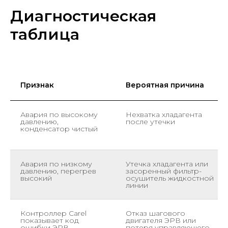
Диагностическая
таблица
Признак
Вероятная причина
Авария по высокому
Нехватка хладагента
давлению,
после утечки
конденсатор чистый
Авария по низкому
Утечка хладагента или
давлению, перегрев
засоренный фильтр-
высокий
осушитель жидкостной
линии
Контроллер Carel
Отказ шагового
показывает код
двигателя ЭРВ или
ошибки ЭРВ
потеря управляющего