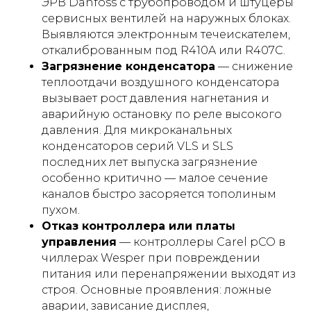
ЭРВ Danfoss с трубопроводом и штуцеры
сервисных вентилей на наружных блоках.
Выявляются электронным течеискателем,
откалиброванным под R410A или R407C.
Загрязнение конденсатора
— снижение
теплоотдачи воздушного конденсатора
вызывает рост давления нагнетания и
аварийную остановку по реле высокого
давления. Для микроканальных
конденсаторов серий VLS и SLS
последних лет выпуска загрязнение
особенно критично — малое сечение
каналов быстро засоряется тополиным
пухом.
Отказ контроллера или платы
управления
— контроллеры Carel pCO в
чиллерах Wesper при повреждении
питания или перенапряжении выходят из
строя. Основные проявления: ложные
аварии, зависание дисплея,