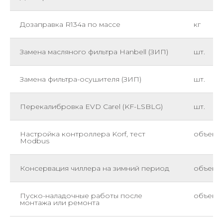
Дозаправка R134a по массе
кг
Замена масляного фильтра Hanbell (ЗИП)
шт.
Замена фильтра-осушителя (ЗИП)
шт.
Перекалибровка EVD Carel (KF-LSBLG)
шт.
Настройка контроллера Korf, тест
объект
Modbus
Консервация чиллера на зимний период
объект
Пуско-наладочные работы после
объект
монтажа или ремонта