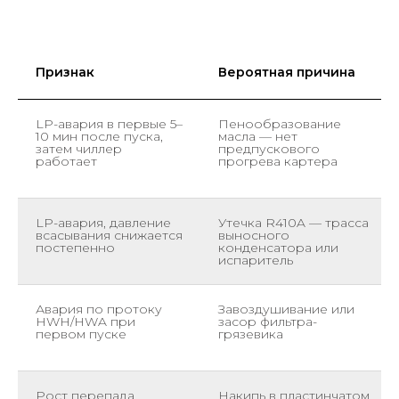
Признак
Вероятная причина
LP-авария в первые 5–
Пенообразование
10 мин после пуска,
масла — нет
затем чиллер
предпускового
работает
прогрева картера
LP-авария, давление
Утечка R410A — трасса
всасывания снижается
выносного
постепенно
конденсатора или
испаритель
Авария по протоку
Завоздушивание или
HWH/HWA при
засор фильтра-
первом пуске
грязевика
Рост перепада
Накипь в пластинчатом