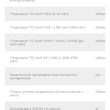
контроллера)
Плановое ТО Korf HEE (4–41 кВт)
объект
Плановое ТО Korf HSE / LBE (44–1054 кВт)
объект
Плановое ТО Korf HWH / HWA / HWB (до
объект
400 кВт)
Плановое ТО Korf KF-LSBLG (336–1759
объект
кВт)
Химическая промывка пластинчатого
шт.
испарителя
Поиск утечки хладагента (течеискатель +
объект
азот)
Дозаправка R410A по массе
кг