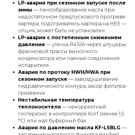
LP-авария при сезонном запуске после
зимы
— пенообразование масла при
недостаточном предпускового прогреве
картера; подогреватель картера на HEE —
опция, может быть не установлен.
LP-авария с постепенным снижением
давления
— утечка R410A через штуцеры
фреоновой трассы выносного
конденсатора или паяные соединения
испарителя.
Авария по протоку HWH/HWA при
сезонном запуске
— завоздушивание
гидравлического контура, засор фильтра-
грязевика.
Нестабильная температура
теплоносителя
— некорректный
гистерезис в контроллере Korf (менее 1,5
°С) или мал буферный бак.
Авария по давлению масла KF-LSBLG
—
засорение масляного фильтра Hanbell