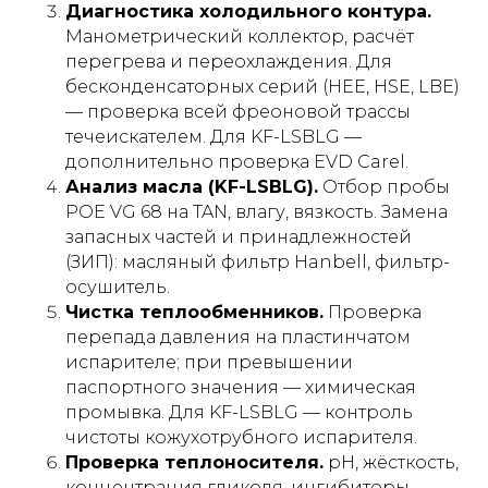
Диагностика холодильного контура.
Манометрический коллектор, расчёт
перегрева и переохлаждения. Для
бесконденсаторных серий (HEE, HSE, LBE)
— проверка всей фреоновой трассы
течеискателем. Для KF-LSBLG —
дополнительно проверка EVD Carel.
Анализ масла (KF-LSBLG).
Отбор пробы
POE VG 68 на TAN, влагу, вязкость. Замена
запасных частей и принадлежностей
(ЗИП): масляный фильтр Hanbell, фильтр-
осушитель.
Чистка теплообменников.
Проверка
перепада давления на пластинчатом
испарителе; при превышении
паспортного значения — химическая
промывка. Для KF-LSBLG — контроль
чистоты кожухотрубного испарителя.
Проверка теплоносителя.
pH, жёсткость,
концентрация гликоля, ингибиторы