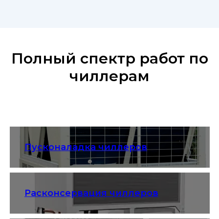
Полный спектр работ по
чиллерам
Пусконаладка чиллеров
Расконсервация чиллеров