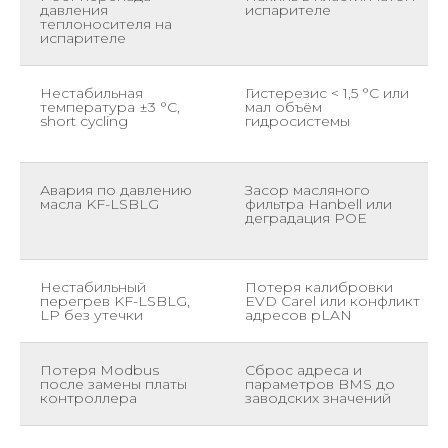
давления
испарителе
теплоносителя на
испарителе
Нестабильная
Гистерезис < 1,5 °С или
температура ±3 °С,
мал объём
short cycling
гидросистемы
Авария по давлению
Засор масляного
масла KF-LSBLG
фильтра Hanbell или
деградация POE
Нестабильный
Потеря калибровки
перегрев KF-LSBLG,
EVD Carel или конфликт
LP без утечки
адресов pLAN
Потеря Modbus
Сброс адреса и
после замены платы
параметров BMS до
контроллера
заводских значений