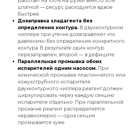
работает на 100% нагрузки вместо 50%
штатной — ресурс расходуется вдвое
быстрее.
Дозаправка хладагента без
определения контура.
В двухконтурном
чиллере при утечке дозаправляют «по
давлению» без определения конкретного
контура. В результате один контур
перезаправлен, второй — в дефиците.
Параллельная промывка обоих
испарителей одним насосом.
При
химической промывке пластинчатого или
кожухотрубного испарителя
двухконтурного чиллера реагент должен
циркулировать через каждую секцию
испарителя отдельно. При параллельной
прокачке реагент распределяется
неравномерно — одна секция
промывается хуже.