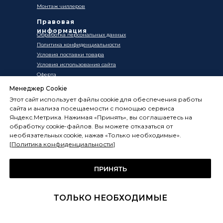
Монтаж чиллеров
Правовая
информация
Обработка персональных данных
Политика конфиденциальности
Условия поставки товара
Условия использования сайта
Оферта
Менеджер Cookie
Этот сайт использует файлы cookie для обеспечения работы
сайта и анализа посещаемости с помощью сервиса
Заявки через сайт принимаются круглосуточно.
Яндекс.Метрика. Нажимая «Принять», вы соглашаетесь на
Работаем ежедневно, без выходных с 10:00 до 20:00
обработку cookie-файлов. Вы можете отказаться от
необязательных cookie, нажав «Только необходимые».
Цены, указанные на сайте, носят информационный
[
Политика конфиденциальности
]
характер и не являются публичной офертой в смысле
ст. 437 ГК РФ. Окончательная стоимость товаров и услуг
ПРИНЯТЬ
определяется индивидуально и фиксируется в
Спецификации. Условия оказания услуг определяются
публичной офертой, размещённой по адресу:
ТОЛЬКО НЕОБХОДИМЫЕ
frostsystems.ru/oferta
ИП Худяков А.Е. ИНН 772394105251,
ОГРНИП 322774600394405