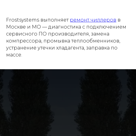
Frostsystems выполняет
ремонт чиллеров
в
Москве и МО — диагностика с подключением
сервисного ПО производителя, замена
компрессора, промывка теплообменников,
устранение утечки хладагента, заправка по
массе.