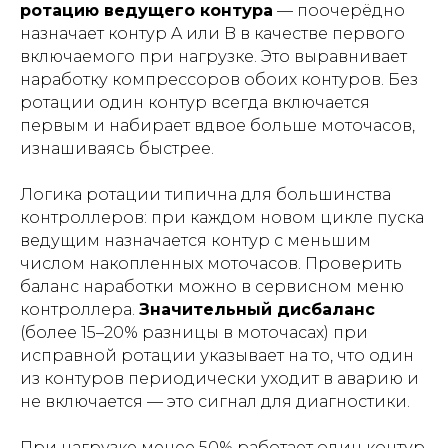
ротацию ведущего контура
— поочерёдно
назначает контур A или B в качестве первого
включаемого при нагрузке. Это выравнивает
наработку компрессоров обоих контуров. Без
ротации один контур всегда включается
первым и набирает вдвое больше моточасов,
изнашиваясь быстрее.
Логика ротации типична для большинства
контроллеров: при каждом новом цикле пуска
ведущим назначается контур с меньшим
числом накопленных моточасов. Проверить
баланс наработки можно в сервисном меню
контроллера.
Значительный дисбаланс
(более 15–20% разницы в моточасах) при
исправной ротации указывает на то, что один
из контуров периодически уходит в аварию и
не включается — это сигнал для диагностики.
При нагрузке менее 50% работает один контур.