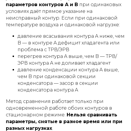
параметров контуров A и B
при одинаковых
условиях даёт прямое указание на
неисправный контур. Если при одинаковой
температуре воздуха и одинаковой нагрузке:
давление всасывания контура A ниже, чем
B — в контуре A дефицит хладагента или
проблема с ТРВ/ЭРВ
перегрев контура A выше, чем B — ТРВ/
ЭРВ контура A не доливает хладагент
давление конденсации контура A выше,
чем B при одинаковой секции
конденсатора — засор в секции
конденсатора контура A
Метод сравнения работает только при
одновременной работе обоих контуров в
стационарном режиме.
Нельзя сравнивать
параметры, снятые в разное время или при
разных нагрузках
.