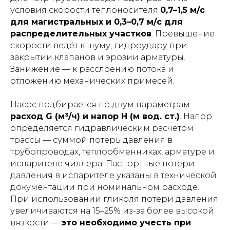
условия скорости теплоносителя
0,7–1,5 м/с
для магистральных и 0,3–0,7 м/с для
распределительных участков
. Превышение
скорости ведёт к шуму, гидроудару при
закрытии клапанов и эрозии арматуры.
Занижение — к расслоению потока и
отложению механических примесей.
Насос подбирается по двум параметрам:
расход G (м³/ч) и напор H (м вод. ст.)
. Напор
определяется гидравлическим расчётом
трассы — суммой потерь давления в
трубопроводах, теплообменниках, арматуре и
испарителе чиллера. Паспортные потери
давления в испарителе указаны в технической
документации при номинальном расходе.
При использовании гликоля потери давления
увеличиваются на 15–25% из-за более высокой
вязкости —
это необходимо учесть при