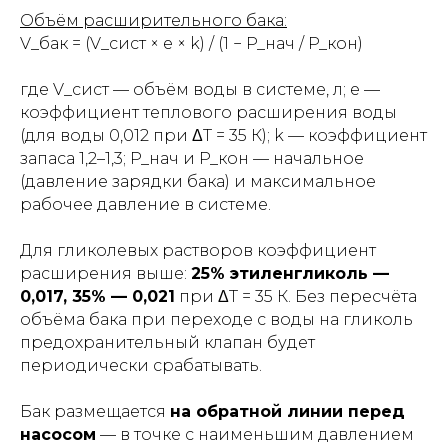
Объём расширительного бака:
V_бак = (V_сист × e × k) / (1 − P_нач / P_кон)
где V_сист — объём воды в системе, л; e —
коэффициент теплового расширения воды
(для воды 0,012 при ΔT = 35 К); k — коэффициент
запаса 1,2–1,3; P_нач и P_кон — начальное
(давление зарядки бака) и максимальное
рабочее давление в системе.
Для гликолевых растворов коэффициент
расширения выше:
25% этиленгликоль —
0,017, 35% — 0,021
при ΔT = 35 К. Без пересчёта
объёма бака при переходе с воды на гликоль
предохранительный клапан будет
периодически срабатывать.
Бак размещается
на обратной линии перед
насосом
— в точке с наименьшим давлением