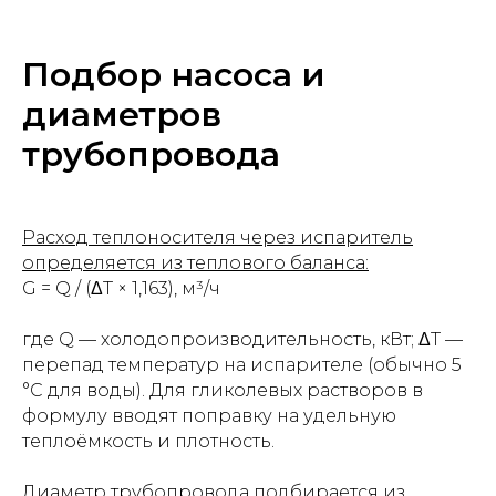
Подбор насоса и
диаметров
трубопровода
Расход теплоносителя через испаритель
определяется из теплового баланса:
G = Q / (ΔT × 1,163), м³/ч
где Q — холодопроизводительность, кВт; ΔT —
перепад температур на испарителе (обычно 5
°С для воды). Для гликолевых растворов в
формулу вводят поправку на удельную
теплоёмкость и плотность.
Диаметр трубопровода подбирается из