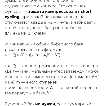
суммарный объём теплоносителя в
гидравлическом контуре. Его основная
функция —
защита компрессора от short
cycling
: при малой нагрузке чиллер не
отключается каждые 1–2 минуты, а набирает и
отдаёт холод через бак, работая более
длинными циклами.
Минимальный объём буферного бака
рассчитывается по формуле:
V = (Q × 60 × τ) / (m × 4,19 × ΔT)
где Q — холодопроизводительность чиллера,
кВт; τ — минимальный интервал между пуском
и остановом компрессора, мин (норматив 6 ± 1
мин); m — число ступеней
производительности; ΔT — рабочий перепад
температуры в баке, °С.
Буферный бак
не нужен
, если суммарный