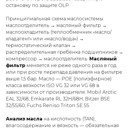
остановку по защите OLP.
Принципиальная схема маслосистемы:
маслоотделитель → масляный фильтр →
маслоохладитель (теплообменник «масло/
хладагент» или «масло/вода») →
термостатический клапан →
распределительная гребёнка подшипников →
компрессор → маслоотделитель.
Масляный
фильтр
меняется не реже одного раза в год
или при росте перепада давления на фильтре
выше 1,5 бар. Масло — POE (полиэфирное)
класса вязкости ISO VG 32 или VG 68 в
зависимости от производителя: Mobil Arctic
EAL 32/68, Emkarate RL 32H/68H, Bitzer BSE
32/55/60, Fuchs Reniso Triton SE 55.
Анализ масла
на кислотность (TAN),
влагосодержание и вязкость — обязательная