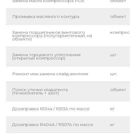
Замена масла компрессора POE
объект
Промывка масляного контура
объект
Замена подшипников винтового
компрессо
компрессора (полугерметичный, на
объекте)
Замена торцевого уплотнения
шт.
(открытый компрессор)
Ремонт или замена слайд-вентиля
шт.
Поиск утечки хладагента
объект
(течеискатель + азот)
Дозаправка R134a / R513A по массе
кг
Дозаправка R404A / R507A по массе
кг