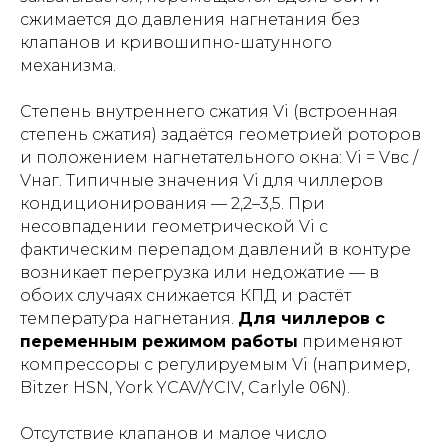
сжимается до давления нагнетания без
клапанов и кривошипно-шатунного
механизма.
Степень внутреннего сжатия Vi (встроенная
степень сжатия) задаётся геометрией роторов
и положением нагнетательного окна: Vi = Vвс /
Vнаг. Типичные значения Vi для чиллеров
кондиционирования — 2,2–3,5. При
несовпадении геометрической Vi с
фактическим перепадом давлений в контуре
возникает перегрузка или недожатие — в
обоих случаях снижается КПД и растёт
температура нагнетания.
Для чиллеров с
переменным режимом работы
применяют
компрессоры с регулируемым Vi (например,
Bitzer HSN, York YCAV/YCIV, Carlyle 06N).
Отсутствие клапанов и малое число