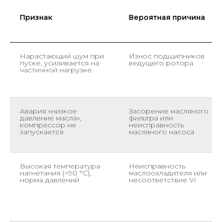
Признак
Вероятная причина
Нарастающий шум при
Износ подшипников
пуске, усиливается на
ведущего ротора
частичной нагрузке
Авария «низкое
Засорение масляного
давление масла»,
фильтра или
компрессор не
неисправность
запускается
масляного насоса
Высокая температура
Неисправность
нагнетания (>90 °С),
маслоохладителя или
норма давлений
несоответствие Vi