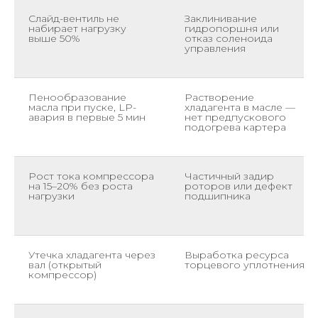
Слайд-вентиль не
Заклинивание
набирает нагрузку
гидропоршня или
выше 50%
отказ соленоида
управления
Пенообразование
Растворение
масла при пуске, LP-
хладагента в масле —
авария в первые 5 мин
нет предпускового
подогрева картера
Рост тока компрессора
Частичный задир
на 15–20% без роста
роторов или дефект
нагрузки
подшипника
Утечка хладагента через
Выработка ресурса
вал (открытый
торцевого уплотнения
компрессор)