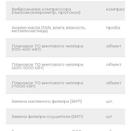
Виброанализ компрессора
компрессо
(пьезоакселерометр, протокол)
Анализ масла (TAN, влага, вязкость,
проба
металлочастицы)
Плановое ТО винтового чиллера
объект
(100–400 кВт)
Плановое ТО винтового чиллера
объект
(400–1000 кВт)
Плановое ТО винтового чиллера
объект
(>1000 кВт)
Замена масляного фильтра (ЗИП)
шт.
Замена фильтра-осушителя (ЗИП)
шт.