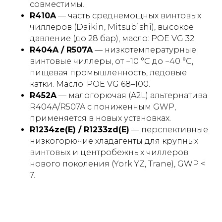
совместимы.
R410A
— часть среднемощных винтовых
чиллеров (Daikin, Mitsubishi), высокое
давление (до 28 бар), масло: POE VG 32.
R404A / R507A
— низкотемпературные
винтовые чиллеры, от −10 °С до −40 °С,
пищевая промышленность, ледовые
катки. Масло: POE VG 68–100.
R452A
— малогорючая (A2L) альтернатива
R404A/R507A с пониженным GWP,
применяется в новых установках.
R1234ze(E) / R1233zd(E)
— перспективные
низкогорючие хладагенты для крупных
винтовых и центробежных чиллеров
нового поколения (York YZ, Trane), GWP <
7.