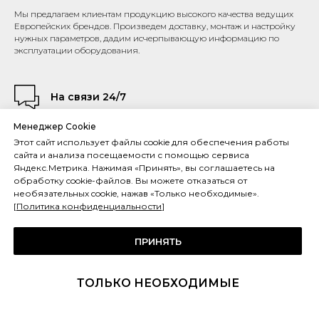
Мы предлагаем клиентам продукцию высокого качества ведущих
Европейских брендов. Произведем доставку, монтаж и настройку
нужных параметров, дадим исчерпывающую информацию по
эксплуатации оборудования.
На связи 24/7
Для удобства заказчика мы оперативно реагируем на любые
Менеджер Cookie
нештатные ситуации. Готовы проконсультировать по телефону или
Этот сайт использует файлы cookie для обеспечения работы
незамедлительно выехать на объект для устранения
сайта и анализа посещаемости с помощью сервиса
неисправностей.
Яндекс.Метрика. Нажимая «Принять», вы соглашаетесь на
обработку cookie-файлов. Вы можете отказаться от
необязательных cookie, нажав «Только необходимые».
Работа по договору
[
Политика конфиденциальности
]
Составляем подробный договор, где прописываем сроки,
ПРИНЯТЬ
финальную стоимость, ответственность, гарантию и прочие нюансы
на 10 страницах.
ТОЛЬКО НЕОБХОДИМЫЕ
Опыт более 12 лет