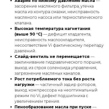
Авария по низкому давлению масла
—
засорение масляного фильтра, утечка
масла из контура смазки, неисправность
масляного насоса или термостатического
клапана.
Высокая температура нагнетания
(выше 90 °С)
— дефицит хладагента,
неисправность маслоохладителя,
несоответствие Vi фактическому перепаду
давлений.
Слайд-вентиль не перемещается
—
заклинивание гидравлического поршня,
выход из строя соленоида управления,
загрязнение масляных каналов.
Рост потребляемого тока без роста
нагрузки
— частичный задир роторов,
выход компрессора на неоптимальный
режим по Vi, дефект подшипника с
увеличением трения.
Пенообразование масла при пуске
—