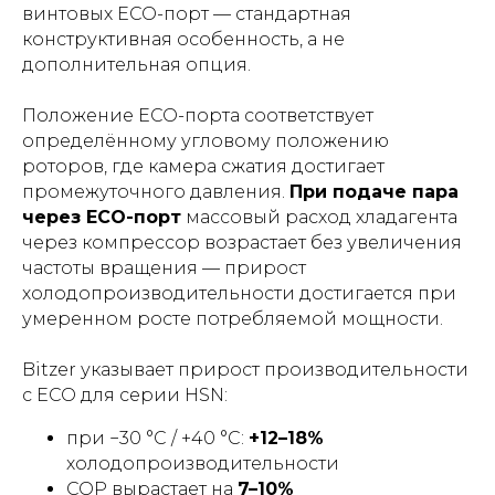
винтовых ECO-порт — стандартная
конструктивная особенность, а не
дополнительная опция.
Положение ECO-порта соответствует
определённому угловому положению
роторов, где камера сжатия достигает
промежуточного давления.
При подаче пара
через ECO-порт
массовый расход хладагента
через компрессор возрастает без увеличения
частоты вращения — прирост
холодопроизводительности достигается при
умеренном росте потребляемой мощности.
Bitzer указывает прирост производительности
с ECO для серии HSN:
при −30 °C / +40 °C:
+12–18%
холодопроизводительности
COP вырастает на
7–10%