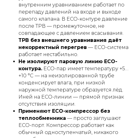
внутренним уравниванием работает по
перепаду давлений на входе и выходе
самого клапана. В ECO-контуре давление
после ТРВ — промежуточное, не
совпадающее с давлением всасывания.
ТРВ без внешнего уравнивания даёт
некорректный перегрев
— ECO-система
работает нестабильно.
Не изолируют паровую линию ECO-
контура.
ECO-пар имеет температуру +5…
+10 °C — на неизолированной трубе
конденсирует влага, при низкой
наружной температуре образуется лёд.
Иней на ECO-линии — прямой признак
отсутствия изоляции.
Применяют ECO-компрессор без
теплообменника
— просто заглушают
ECO-порт. Компрессор работает как
обычный одноступенчатый, никакого