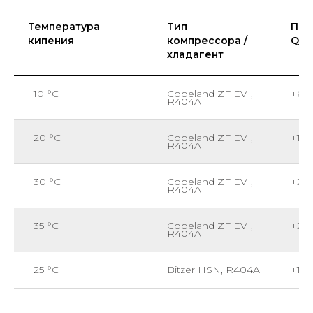
Температура
Тип
При
кипения
компрессора /
Qo
хладагент
−10 °C
Copeland ZF EVI,
+6–
R404A
−20 °C
Copeland ZF EVI,
+12–
R404A
−30 °C
Copeland ZF EVI,
+20
R404A
−35 °C
Copeland ZF EVI,
+28
R404A
−25 °C
Bitzer HSN, R404A
+12–