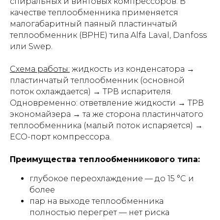
спиральных и винтовых компрессоров. В
качестве теплообменника применяется
малогабаритный паяный пластинчатый
теплообменник (BPHE) типа Alfa Laval, Danfoss
или Swep.
Схема работы:
жидкость из конденсатора →
пластинчатый теплообменник (основной
поток охлаждается) → ТРВ испарителя.
Одновременно: ответвление жидкости → ТРВ
экономайзера → та же сторона пластинчатого
теплообменника (малый поток испаряется) →
ECO-порт компрессора.
Преимущества теплообменникового типа:
глубокое переохлаждение — до 15 °C и
более
пар на выходе теплообменника
полностью перегрет — нет риска