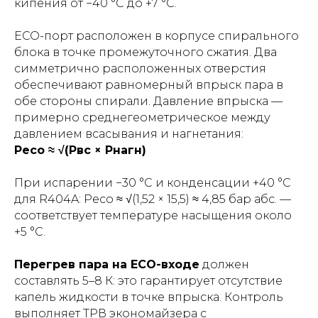
кипения от −40 °C до +7 °C.
ECO-порт расположен в корпусе спирального
блока в точке промежуточного сжатия. Два
симметрично расположенных отверстия
обеспечивают равномерный впрыск пара в
обе стороны спирали. Давление впрыска —
примерно среднегеометрическое между
давлением всасывания и нагнетания:
Peco ≈ √(Pвс × Pнагн)
При испарении −30 °C и конденсации +40 °C
для R404A: Peco ≈ √(1,52 × 15,5) ≈ 4,85 бар абс. —
соответствует температуре насыщения около
+5 °C.
Перегрев пара на ECO-входе
должен
составлять 5–8 К: это гарантирует отсутствие
капель жидкости в точке впрыска. Контроль
выполняет ТРВ экономайзера с