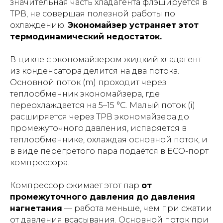
значительная часть хладагента флэшируется в
ТРВ, не совершая полезной работы по
охлаждению.
Экономайзер устраняет этот
термодинамический недостаток.
В цикле с экономайзером жидкий хладагент
из конденсатора делится на два потока.
Основной поток (m) проходит через
теплообменник экономайзера, где
переохлаждается на 5–15 °C. Малый поток (i)
расширяется через ТРВ экономайзера до
промежуточного давления, испаряется в
теплообменнике, охлаждая основной поток, и
в виде перегретого пара подаётся в ECO-порт
компрессора.
Компрессор сжимает этот пар
от
промежуточного давления до давления
нагнетания
— работа меньше, чем при сжатии
от давления всасывания. Основной поток при