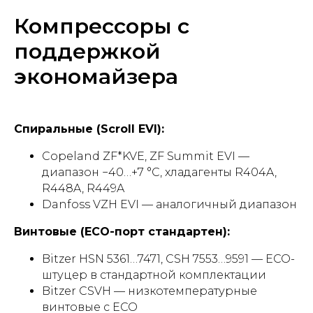
Компрессоры с
поддержкой
экономайзера
Спиральные (Scroll EVI):
Copeland ZF*KVE, ZF Summit EVI —
диапазон −40…+7 °C, хладагенты R404A,
R448A, R449A
Danfoss VZH EVI — аналогичный диапазон
Винтовые (ECO-порт стандартен):
Bitzer HSN 5361…7471, CSH 7553…9591 — ECO-
штуцер в стандартной комплектации
Bitzer CSVH — низкотемпературные
винтовые с ECO