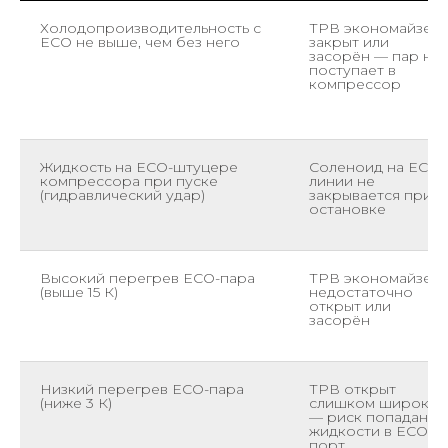
Холодопроизводительность с
ТРВ экономайзер
ECO не выше, чем без него
закрыт или
засорён — пар не
поступает в
компрессор
Жидкость на ECO-штуцере
Соленоид на ECO-
компрессора при пуске
линии не
(гидравлический удар)
закрывается при
остановке
Высокий перегрев ECO-пара
ТРВ экономайзер
(выше 15 К)
недостаточно
открыт или
засорён
Низкий перегрев ECO-пара
ТРВ открыт
(ниже 3 К)
слишком широко
— риск попадания
жидкости в ECO-
порт