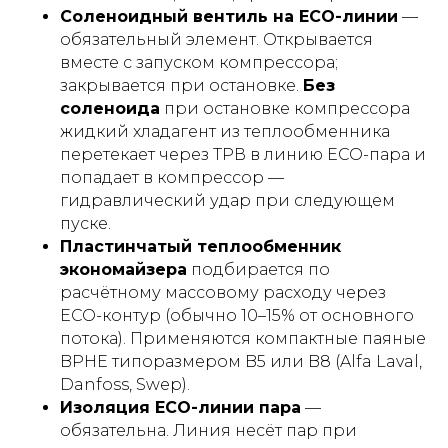
Соленоидный вентиль на ECO-линии
—
обязательный элемент. Открывается
вместе с запуском компрессора;
закрывается при остановке.
Без
соленоида
при остановке компрессора
жидкий хладагент из теплообменника
перетекает через ТРВ в линию ECO-пара и
попадает в компрессор —
гидравлический удар при следующем
пуске.
Пластинчатый теплообменник
экономайзера
подбирается по
расчётному массовому расходу через
ECO-контур (обычно 10–15% от основного
потока). Применяются компактные паяные
BPHE типоразмером B5 или B8 (Alfa Laval,
Danfoss, Swep).
Изоляция ECO-линии пара
—
обязательна. Линия несёт пар при