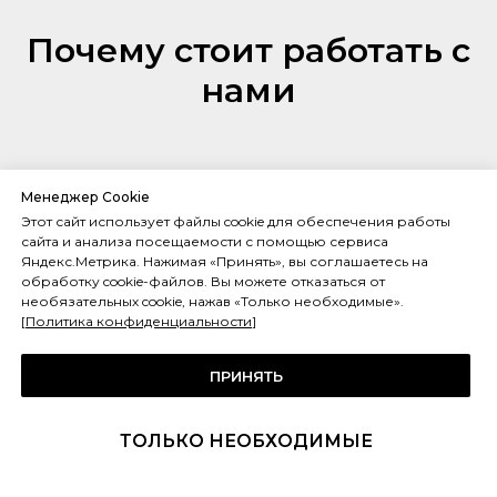
Почему стоит работать с
нами
Качественные комплектующие
Менеджер Cookie
Этот сайт использует файлы cookie для обеспечения работы
Мы предлагаем клиентам продукцию высокого качества ведущих
сайта и анализа посещаемости с помощью сервиса
Европейских брендов. Произведем доставку, монтаж и настройку
Яндекс.Метрика. Нажимая «Принять», вы соглашаетесь на
нужных параметров, дадим исчерпывающую информацию по
обработку cookie-файлов. Вы можете отказаться от
эксплуатации оборудования.
необязательных cookie, нажав «Только необходимые».
[
Политика конфиденциальности
]
На связи 24/7
Для удобства заказчика мы оперативно реагируем на любые
ПРИНЯТЬ
нештатные ситуации. Готовы проконсультировать по телефону или
незамедлительно выехать на объект для устранения
неисправностей.
ТОЛЬКО НЕОБХОДИМЫЕ
Работа по договору
Составляем подробный договор, где прописываем сроки,