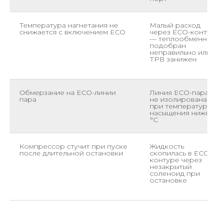
Температура нагнетания не
Малый расход
снижается с включением ECO
через ECO-контур
— теплообменник
подобран
неправильно или
ТРВ занижен
Обмерзание на ECO-линии
Линия ECO-пара
пара
не изолирована
при температуре
насыщения ниже 0
°C
Компрессор стучит при пуске
Жидкость
после длительной остановки
скопилась в ECO-
контуре через
незакрытый
соленоид при
остановке