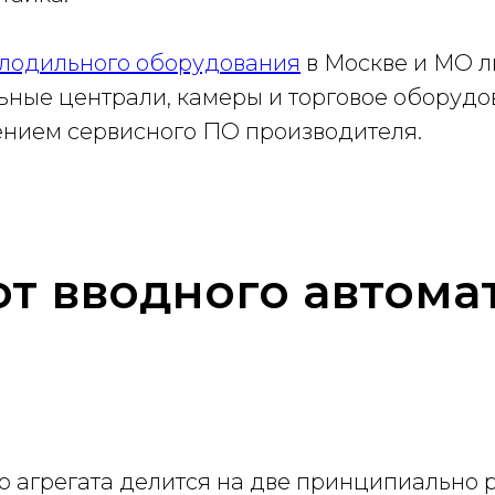
олодильного оборудования
в Москве и МО л
ьные централи, камеры и торговое оборуд
ением сервисного ПО производителя.
от вводного автома
о агрегата делится на две принципиально р