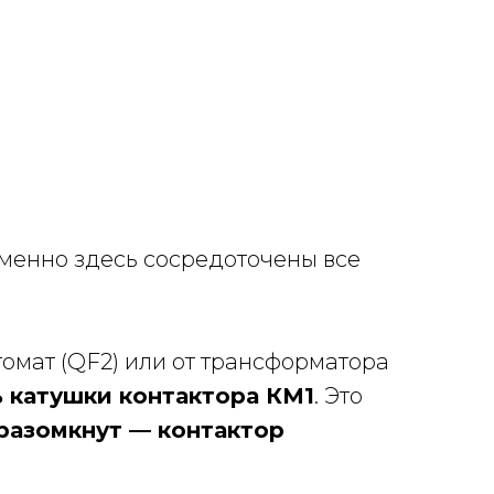
Именно здесь сосредоточены все
томат (QF2) или от трансформатора
ь катушки контактора КМ1
. Это
разомкнут — контактор