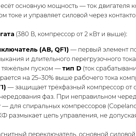
несёт основную мощность — ток двигателя к
м токе и управляет силовой через контакто
гата
(380 В, компрессор от 2 кВт и выше):
ключатель (АВ, QF1)
— первый элемент п
амыкания и длительного перегрузочного тока
с тяжёлым пуском —
тип D
(ток срабатывания
рается на 25–30% выше рабочего тока комп
1)
— защищает трёхфазный компрессор от о
чередования фаз. При неправильном черед
— для спиральных компрессоров (Copeland Scr
КФ размыкает цепь управления, не допуска
гнитный переключатель, основной силовой 