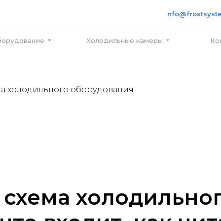
+7 495
info@frostsystems.ru
ПН-ПТ с
вание
Холодильные камеры
Контакты
ма холодильного оборудования
 схема холодильно