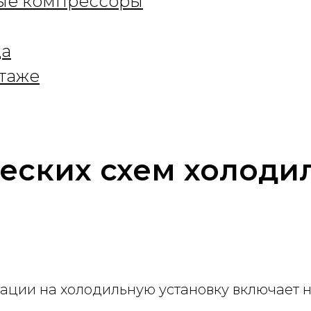
ые компрессоры
ца
таже
еских схем холоди
ации на холодильную установку включает н