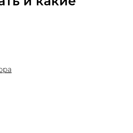
ать и какие
ора