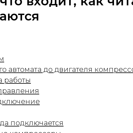
что входит, как чит
аются
м
го автомата до двигателя компресс
а работы
управления
одключение
да подключается