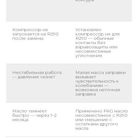
Компрессор не
Установлен
запускается на R290
компрессор не для
после замены
R290 — обычные
контакты без
взрывозащиты или
несовместимые
уплотнения
Нестабильная работа
Малая масса заправки
— давление скачет
вызывает
чувствительность к
колебаниям —
возможна неточная
заправка
Масло темнеет
Применено PAG масло
быстро — через 1–2
несовместимое с R290
месяца
или смешение с
остатками другого
масла