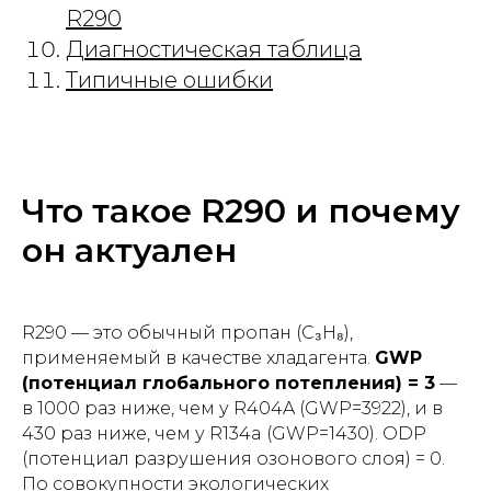
R290
Диагностическая таблица
Типичные ошибки
Что такое R290 и почему
он актуален
R290 — это обычный пропан (C₃H₈),
применяемый в качестве хладагента.
GWP
(потенциал глобального потепления) = 3
—
в 1000 раз ниже, чем у R404A (GWP=3922), и в
430 раз ниже, чем у R134a (GWP=1430). ODP
(потенциал разрушения озонового слоя) = 0.
По совокупности экологических