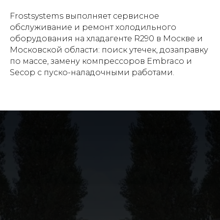
Frostsystems выполняет сервисное
обслуживание и ремонт холодильного
оборудования на хладагенте R290 в Москве и
Московской области: поиск утечек, дозаправку
по массе, замену компрессоров Embraco и
Secop с пуско-наладочными работами.