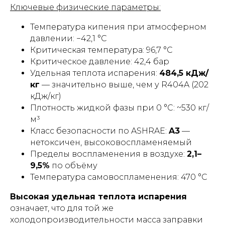
Ключевые физические параметры:
Температура кипения при атмосферном
давлении: −42,1 °C
Критическая температура: 96,7 °C
Критическое давление: 42,4 бар
Удельная теплота испарения:
484,5 кДж/
кг
— значительно выше, чем у R404A (202
кДж/кг)
Плотность жидкой фазы при 0 °C: ~530 кг/
м³
Класс безопасности по ASHRAE:
A3
—
нетоксичен, высоковоспламеняемый
Пределы воспламенения в воздухе:
2,1–
9,5%
по объёму
Температура самовоспламенения: 470 °C
Высокая удельная теплота испарения
означает, что для той же
холодопроизводительности масса заправки