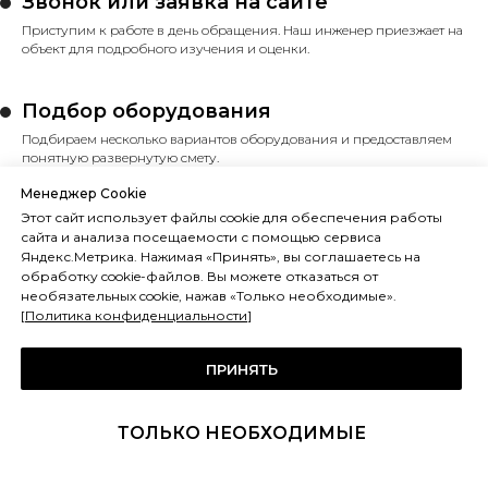
Звонок или заявка на сайте
Приступим к работе в день обращения. Наш инженер приезжает на
объект для подробного изучения и оценки.
Подбор оборудования
Подбираем несколько вариантов оборудования и предоставляем
понятную развернутую смету.
Менеджер Cookie
Заключение договора
Этот сайт использует файлы cookie для обеспечения работы
сайта и анализа посещаемости с помощью сервиса
Согласовываем и заключаем договор, прописываем сроки
Яндекс.Метрика. Нажимая «Принять», вы соглашаетесь на
и ответственность.
обработку cookie-файлов. Вы можете отказаться от
необязательных cookie, нажав «Только необходимые».
[
Политика конфиденциальности
]
Поставка и монтаж
Мы доставляем оборудование на объект и монтируем его.
ПРИНЯТЬ
Ввод оборудования в эксплуатацию
ТОЛЬКО НЕОБХОДИМЫЕ
Выполнение пуско-наладочных работ. Сдача объекта и подписание
актов.