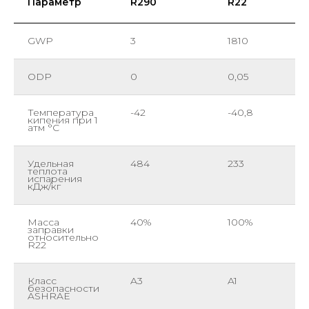
Параметр
R290
R22
GWP
3
1810
ODP
0
0,05
Температура
-42
-40,8
кипения при 1
атм °C
Удельная
484
233
теплота
испарения
кДж/кг
Масса
40%
100%
заправки
относительно
R22
Класс
A3
A1
безопасности
ASHRAE