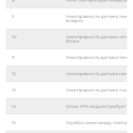
8
Реле температуры на выходе
9
Неисправность датчика темп
воздуха
10
Неисправность датчика тепл
блока
11
Неисправность датчика темпе
12
Неисправность датчика напр
13
Неисправность датчика тока
14
Отказ IPM-модуля (требует за
15
Ошибка связи между платой п