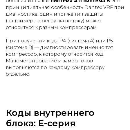
обозначаются как
система A
и
система B
. Это
принципиальная особенность Dantex VRF при
диагностике: один и тот же тип защиты
(например, перегрузка по току) может
относиться к разным компрессорам.
При получении кода P4 (система A) или P5
(система B) — диагностировать именно тот
компрессор, к которому относится код.
Манометрирование и замер токов
выполняются по каждому компрессору
отдельно.
Коды внутреннего
блока: E-серия