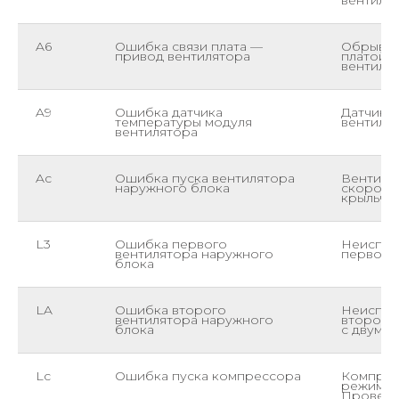
вентиля
A6
Ошибка связи плата —
Обрыв к
привод вентилятора
платой и
вентиля
A9
Ошибка датчика
Датчик н
температуры модуля
вентиля
вентилятора
Ac
Ошибка пуска вентилятора
Вентиля
наружного блока
скорость
крыльча
L3
Ошибка первого
Неиспра
вентилятора наружного
первого
блока
LA
Ошибка второго
Неиспра
вентилятора наружного
второго 
блока
с двумя 
Lc
Ошибка пуска компрессора
Компрес
режим з
Провери