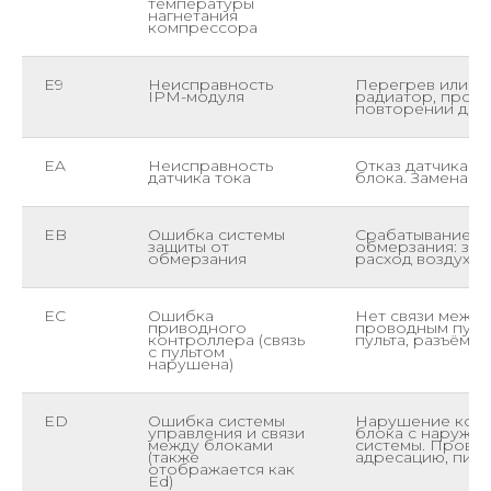
температуры
нагнетания
компрессора
E9
Неисправность
Перегрев или от
IPM-модуля
радиатор, прове
повторении диа
EA
Неисправность
Отказ датчика т
датчика тока
блока. Замена п
EB
Ошибка системы
Срабатывание з
защиты от
обмерзания: заг
обмерзания
расход воздуха, 
EC
Ошибка
Нет связи между
приводного
проводным пуль
контроллера (связь
пульта, разъёмы
с пультом
нарушена)
ED
Ошибка системы
Нарушение комм
управления и связи
блока с наружны
между блоками
системы. Провер
(также
адресацию, пит
отображается как
Ed)