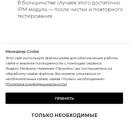
В большинстве случаев этого достаточно.
IPM-модуль — после чистки и повторного
тестирования.
Менеджер Cookie
Frostsystems обслуживает и ремонтирует VRF-
Этот сайт использует файлы cookie для обеспечения работы
системы Dantex всех серий в Москве и
сайта и анализа посещаемости с помощью сервиса
Московской области: диагностика по кодам
Яндекс.Метрика. Нажимая «Принять», вы соглашаетесь на
ошибок, поиск утечек R410A, замена датчиков,
обработку cookie-файлов. Вы можете отказаться от
необязательных cookie, нажав «Только необходимые».
плат и IPM-модулей, пуско-наладочные
[
Политика конфиденциальности
]
работы.
ПРИНЯТЬ
ТОЛЬКО НЕОБХОДИМЫЕ