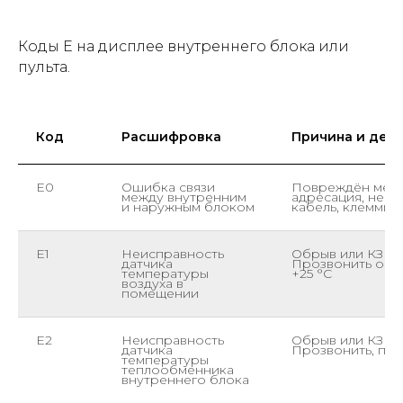
Коды E на дисплее внутреннего блока или
пульта.
Код
Расшифровка
Причина и дей
E0
Ошибка связи
Повреждён межб
между внутренним
адресация, неис
и наружным блоком
кабель, клеммы,
E1
Неисправность
Обрыв или КЗ NT
датчика
Прозвонить омм
температуры
+25 °C
воздуха в
помещении
E2
Неисправность
Обрыв или КЗ да
датчика
Прозвонить, про
температуры
теплообменника
внутреннего блока