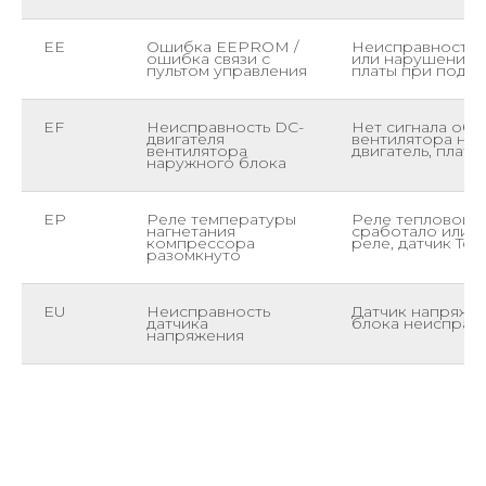
EE
Ошибка EEPROM /
Неисправность 
ошибка связи с
или нарушение с
пультом управления
платы при подт
EF
Неисправность DC-
Нет сигнала обр
двигателя
вентилятора нар
вентилятора
двигатель, плата
наружного блока
EP
Реле температуры
Реле тепловой 
нагнетания
сработало или 
компрессора
реле, датчик Td
разомкнуто
EU
Неисправность
Датчик напряжен
датчика
блока неисправе
напряжения