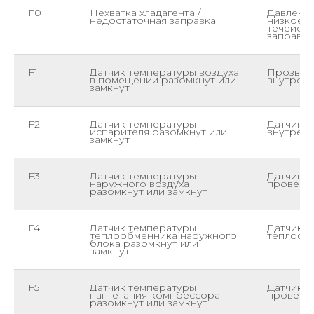
F0
Нехватка хладагента /
Давление
недостаточная заправка
низкое. 
течеиска
заправо
F1
Датчик температуры воздуха
Прозвони
в помещении разомкнут или
внутренн
замкнут
F2
Датчик температуры
Датчик T
испарителя разомкнут или
внутренн
замкнут
F3
Датчик температуры
Датчик T
наружного воздуха
провери
разомкнут или замкнут
F4
Датчик температуры
Датчик T
теплообменника наружного
теплооб
блока разомкнут или
замкнут
F5
Датчик температуры
Датчик T
нагнетания компрессора
проверит
разомкнут или замкнут