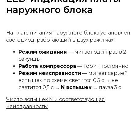
наружного блока
На плате питания наружного блока установлен
светодиод, работающий в двух режимах:
Режим ожидания
— мигает один раз в 2
секунды
Работа компрессора
— горит постоянно
Режим неисправности
— мигает серией
вспышек по схеме: светится 0,5 с → не
светится 0,5 с →
N вспышек
→ пауза 3 с
Число вспышек N и соответствующая
неисправность: