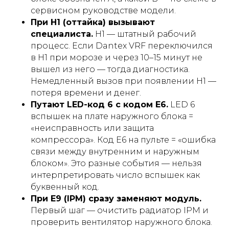
сервисном руководстве модели.
При H1 (оттайка) вызывают
специалиста.
H1 — штатный рабочий
процесс. Если Dantex VRF переключился
в H1 при морозе и через 10–15 минут не
вышел из него — тогда диагностика.
Немедленный вызов при появлении H1 —
потеря времени и денег.
Путают LED-код 6 с кодом E6.
LED 6
вспышек на плате наружного блока =
«неисправность или защита
компрессора». Код E6 на пульте = «ошибка
связи между внутренним и наружным
блоком». Это разные события — нельзя
интерпретировать число вспышек как
буквенный код.
При E9 (IPM) сразу заменяют модуль.
Первый шаг — очистить радиатор IPM и
проверить вентилятор наружного блока.