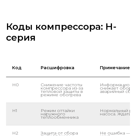
Коды компрессора: H-
серия
Код
Расшифровка
Примечание
H0
Снижение частоты
Информационны
компрессора из-за
снижает оборот
тепловой защиты в
аварийный сбр
режиме обогрева
H1
Режим оттайки
Нормальный ра
наружного
насоса. Ждать 5
теплообменника
H2
Защита от сбора
Не ошибка — пл