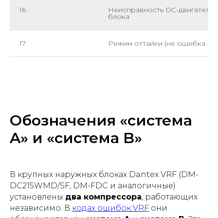
16
Неисправность DC-двигателя 
блока
17
Режим оттайки (не ошибка — 
Обозначения «система
A» и «система B»
В крупных наружных блоках Dantex VRF (DM-
DC215WMD/SF, DM-FDC и аналогичные)
установлены
два компрессора
, работающих
независимо. В
кодах ошибок VRF
они