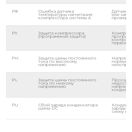
P8
Ошибка датчика
Датчик T
температуры нагнетания
или замк
компрессора системы A
проверит
P9
Защита компрессора
Компрес
(программная защита)
програм
контролл
первопр
PH
Защита шины постоянного
Напряже
тока по высокому
нормы. С
напряжению
неисправ
PL
Защита шины постоянного
Просадк
тока по низкому
недостат
напряжению
напряжен
конденс
PU
Сбой заряда конденсатора
Конденс
шины DC
зарядилс
схему пр