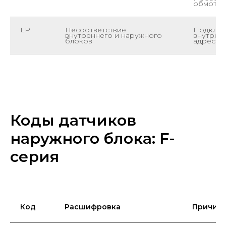
обмотки
LP
Несоответствие
Подключ
внутреннего и наружного
внутрен
блоков
адресац
Коды датчиков
наружного блока: F-
серия
Код
Расшифровка
Причина