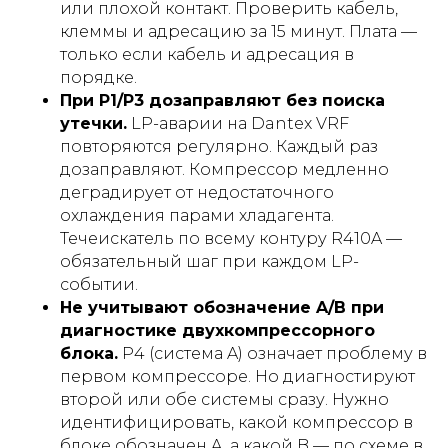
или плохой контакт. Проверить кабель,
клеммы и адресацию за 15 минут. Плата —
только если кабель и адресация в
порядке.
При P1/P3 дозаправляют без поиска
утечки.
LP-аварии на Dantex VRF
повторяются регулярно. Каждый раз
дозаправляют. Компрессор медленно
деградирует от недостаточного
охлаждения парами хладагента.
Течеискатель по всему контуру R410A —
обязательный шаг при каждом LP-
событии.
Не учитывают обозначение A/B при
диагностике двухкомпрессорного
блока.
P4 (система A) означает проблему в
первом компрессоре. Но диагностируют
второй или обе системы сразу. Нужно
идентифицировать, какой компрессор в
блоке обозначен A, а какой B — по схеме в