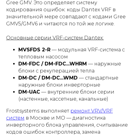
Gree GMV. Это определяет систему
кодирования ошибок: коды Dantex VRF в
значительной мере совпадают с кодами Gree
GMV5/GMV6 и читаются по той же логике.
Основные серии VRF-систем Dantex:
MVSFDS 2-R
— модульная VRF-система с
тепловым насосом
DM-FDC / DM-FDC...WHRM
— наружные
блоки с рекуперацией тепла
DM-DC / DM-DC...WMD
— стандартные
наружные блоки инверторные
DM-UAC
— внутренние блоки серии
(настенные, кассетные, канальные)
Frostsystems выполняет
ремонт VRV/VRF
систем
в Москве и МО — диагностика
инверторного блока управления, считывание
кодов ошибок контроллера, замена