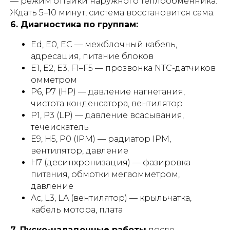
— режим оттайки наружного теплообменника.
Ждать 5–10 минут, система восстановится сама.
6. Диагностика по группам:
Ed, E0, EC — межблочный кабель,
адресация, питание блоков
E1, E2, E3, F1–F5 — прозвонка NTC-датчиков
омметром
P6, P7 (HP) — давление нагнетания,
чистота конденсатора, вентилятор
P1, P3 (LP) — давление всасывания,
течеискатель
E9, H5, P0 (IPM) — радиатор IPM,
вентилятор, давление
H7 (десинхронизация) — фазировка
питания, обмотки мегаомметром,
давление
Ac, L3, LA (вентилятор) — крыльчатка,
кабель мотора, плата
7. Пуско-наладочные работы
после