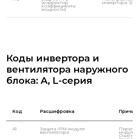
(корректор
инвертора. Зам
коэффициента
мощности)
Коды инвертора и
вентилятора наружного
блока: A, L-серия
Код
Расшифровка
Причина
A1
Защита IPM-модуля
Перегре
вентилятора
модуля 
Очистит