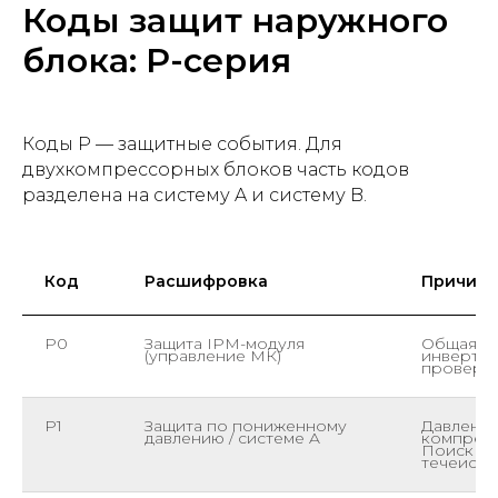
Коды защит наружного
блока: P-серия
Коды P — защитные события. Для
двухкомпрессорных блоков часть кодов
разделена на систему A и систему B.
Код
Расшифровка
Причина
P0
Защита IPM-модуля
Общая за
(управление МК)
инвертор
проверит
P1
Защита по пониженному
Давление
давлению / системе A
компресс
Поиск ут
течеиска