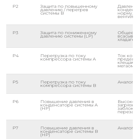
P2
Защита по повышенному
Давление
давлению / перегрев
конденса
системы B
норму. П
вентилят
P3
Защита по пониженному
Общее п
давлению системы (LP)
всасыван
хладаген
P4
Перегрузка по току
Ток комп
компрессора системы A
предел. 
клещами,
мегаомм
P5
Перегрузка по току
Аналогич
компрессора системы B
P6
Повышение давления в
Высокое 
конденсаторе системы A
загрязнё
(HP)
заблокир
перезапр
P7
Повышение давления в
Аналогич
конденсаторе системы B
(HP)