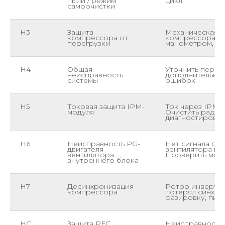
пыли / режим
цикл
самоочистки
H3
Защита
Механическая и
компрессора от
компрессора. П
перегрузки
манометром, со
H4
Общая
Уточнить перво
неисправность
дополнительным
системы
ошибок
H5
Токовая защита IPM-
Ток через IPM 
модуля
Очистить радиа
диагностироват
H6
Неисправность PG-
Нет сигнала об
двигателя
вентилятора вн
вентилятора
Проверить мото
внутреннего блока
H7
Десинхронизация
Ротор инверто
компрессора
потерял синхро
фазировку, пит
HC
Защита PFC
Неисправность 