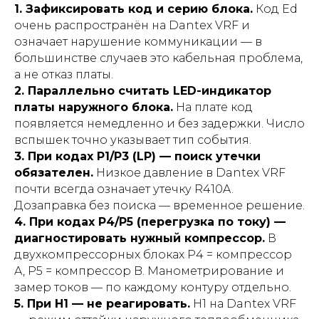
1. Зафиксировать код и серию блока.
Код Ed
очень распространён на Dantex VRF и
означает нарушение коммуникации — в
большинстве случаев это кабельная проблема,
а не отказ платы.
2. Параллельно считать LED-индикатор
платы наружного блока.
На плате код
появляется немедленно и без задержки. Число
вспышек точно указывает тип события.
3. При кодах P1/P3 (LP) — поиск утечки
обязателен.
Низкое давление в Dantex VRF
почти всегда означает утечку R410A.
Дозаправка без поиска — временное решение.
4. При кодах P4/P5 (перегрузка по току) —
диагностировать нужный компрессор.
В
двухкомпрессорных блоках P4 = компрессор
A, P5 = компрессор B. Манометрирование и
замер токов — по каждому контуру отдельно.
5. При H1 — не реагировать.
H1 на Dantex VRF