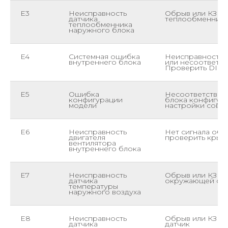
E3
Неисправность
Обрыв или КЗ да
датчика
теплообменника
теплообменника
наружного блока
E4
Системная ошибка
Неисправность 
внутреннего блока
или несоответст
Проверить DIP-
E5
Ошибка
Несоответствие
конфигурации
блока конфигур
модели
настройки совм
E6
Неисправность
Нет сигнала обр
двигателя
проверить крыльч
вентилятора
внутреннего блока
E7
Неисправность
Обрыв или КЗ да
датчика
окружающей сре
температуры
наружного воздуха
E8
Неисправность
Обрыв или КЗ да
датчика
датчик