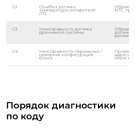
C2
Ошибка датчика
Обрыв ил
температуры испарителя
NTC, про
(T2)
C3
Неисправность датчика
Обрыв ил
дренажной системы
датчика 
датчик и
C4
Неисправность перемычки /
Провери
неверная конфигурация
адресаци
блока
плате вн
Порядок диагностики
по коду