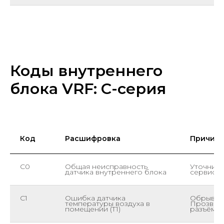
Коды внутреннего
блока VRF: C-серия
Код
Расшифровка
Причина
C0
Общая неисправность
Уточнить
датчика внутреннего блока
сервисн
C1
Ошибка датчика
Обрыв ил
температуры воздуха в
Прозвони
помещении (T1)
разъём