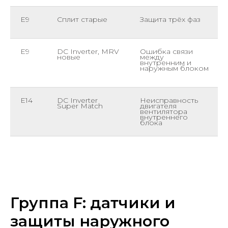
E9
Сплит старые
Защита трёх фаз
E9
DC Inverter, MRV
Ошибка связи
новые
между
внутренним и
наружным блоком
E14
DC Inverter
Неисправность
Super Match
двигателя
вентилятора
внутреннего
блока
Группа F: датчики и
защиты наружного