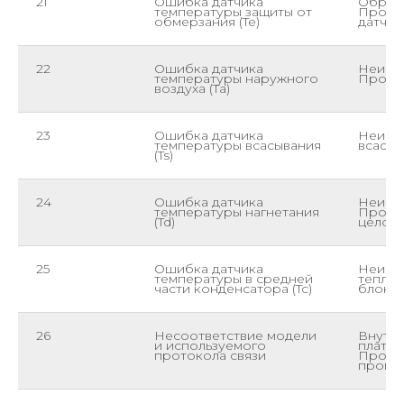
21
Ошибка датчика
Обрыв 
температуры защиты от
Провер
обмерзания (Te)
датчик
22
Ошибка датчика
Неиспр
температуры наружного
Прозв
воздуха (Ta)
23
Ошибка датчика
Неиспр
температуры всасывания
всасы
(Ts)
24
Ошибка датчика
Неиспр
температуры нагнетания
Провер
(Td)
целост
25
Ошибка датчика
Неиспр
температуры в средней
тепло
части конденсатора (Tc)
блока
26
Несоответствие модели
Внутре
и используемого
платфо
протокола связи
Прове
прогр