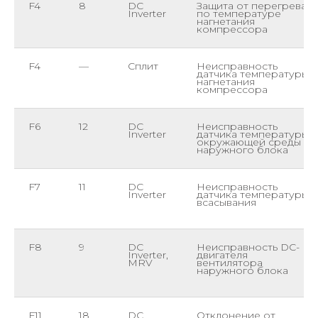
F4
8
DC
Защита от перегрева
Inverter
по температуре
нагнетания
компрессора
F4
—
Сплит
Неисправность
датчика температуры
нагнетания
компрессора
F6
12
DC
Неисправность
Inverter
датчика температуры
окружающей среды
наружного блока
F7
11
DC
Неисправность
Inverter
датчика температуры
всасывания
F8
9
DC
Неисправность DC-
Inverter,
двигателя
MRV
вентилятора
наружного блока
F11
18
DC
Отклонение от