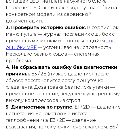
вспышек LED1 на плате наружного блока.
Пересчёт LED-вспышек в код: нужна таблица
конкретной модели из сервисной
документации.
3. Проверить историю ошибок.
В сервисном
меню пульта — журнал последних ошибок с
временными метками. Повторяющийся
код
ошибки VRF
— устойчивая неисправность.
Несколько разных кодов — системная
проблема.
4. Не сбрасывать ошибку без диагностики
причины.
E3 / 2E (низкое давление) после
сброса восстановится сразу при утечке
хладагента. Дозаправка без поиска утечки —
временное решение, ведущее к ускоренному
выходу компрессора из строя.
5. Диагностика по группе.
E1 / 2D — давление
нагнетания манометром, чистота
теплообменника. E3 / 2E — давление
всасывания, поиск утечки течеискателем. E6 /