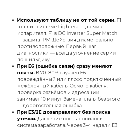
Используют таблицу не от той серии.
F1
в сплит-системе Lightera — датчик
испарителя. F1 в DC Inverter Super Match
— защита IPM. Действия диаметрально
противоположные. Первый шаг
диагностики — всегда уточнение серии
по шильдику.
При E6 (ошибка связи) сразу меняют
платы.
В 70–80% случаев E6 —
повреждённый или плохо подключённый
межблочный кабель. Осмотр кабеля,
проверка разъёмов и адресации
занимает 10 минут. Замена платы без этого
— дорогостоящая ошибка.
При E3/2E дозаправляют без поиска
утечки.
Давление восстановилось —
система заработала. Через 3–4 недели E3