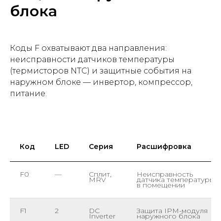
блока
Коды F охватывают два направления:
неисправности датчиков температуры
(термисторов NTC) и защитные события на
наружном блоке — инвертор, компрессор,
питание.
Код
LED
Серия
Расшифровка
F0
—
Сплит,
Неисправность
MRV
датчика температуры
в помещении
F1
2
DC
Защита IPM-модуля
Inverter
наружного блока