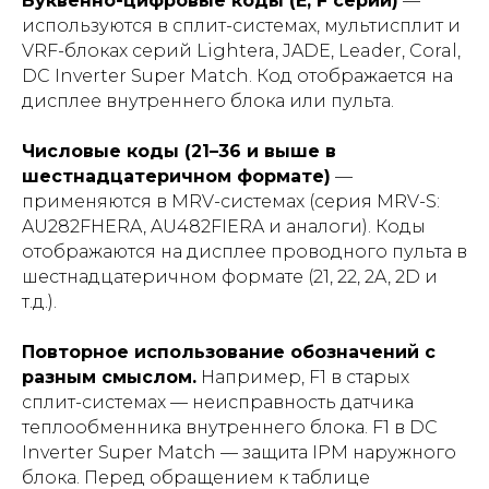
Буквенно-цифровые коды (E, F серии)
—
используются в сплит-системах, мультисплит и
VRF-блоках серий Lightera, JADE, Leader, Coral,
DC Inverter Super Match. Код отображается на
дисплее внутреннего блока или пульта.
Числовые коды (21–36 и выше в
шестнадцатеричном формате)
—
применяются в MRV-системах (серия MRV-S:
AU282FHERA, AU482FIERA и аналоги). Коды
отображаются на дисплее проводного пульта в
шестнадцатеричном формате (21, 22, 2A, 2D и
т.д.).
Повторное использование обозначений с
разным смыслом.
Например, F1 в старых
сплит-системах — неисправность датчика
теплообменника внутреннего блока. F1 в DC
Inverter Super Match — защита IPM наружного
блока. Перед обращением к таблице