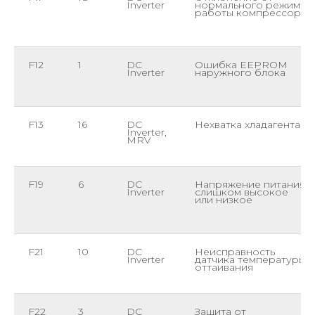
Inverter
нормального режима
работы компрессора
F12
1
DC
Ошибка EEPROM
Inverter
наружного блока
F13
16
DC
Нехватка хладагента
Inverter,
MRV
F19
6
DC
Напряжение питания
Inverter
слишком высокое
или низкое
F21
10
DC
Неисправность
Inverter
датчика температуры
оттаивания
F22
3
DC
Защита от