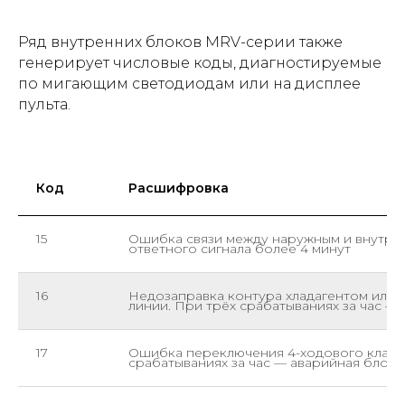
Ряд внутренних блоков MRV-серии также
генерирует числовые коды, диагностируемые
по мигающим светодиодам или на дисплее
пульта.
Код
Расшифровка
15
Ошибка связи между наружным и внутре
ответного сигнала более 4 минут
16
Недозаправка контура хладагентом или 
линии. При трёх срабатываниях за час —
17
Ошибка переключения 4-ходового клапа
срабатываниях за час — аварийная блок