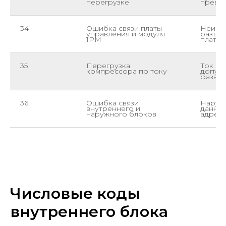
перегрузке
превы
34
Ошибка связи платы
Неиспр
управления и модуля
разъём
IPM
платой
35
Перегрузка
Ток к
компрессора по току
допуст
фазам
36
Ошибка связи
Наруш
внутреннего и
данным
наружного блоков
адреса
Числовые коды
внутреннего блока