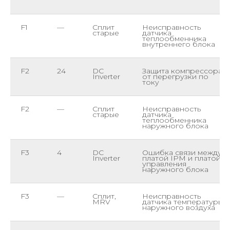
F1
—
Сплит
Неисправность
старые
датчика
теплообменника
внутреннего блока
F2
24
DC
Защита компрессора
Inverter
от перегрузки по
току
F2
—
Сплит
Неисправность
старые
датчика
теплообменника
наружного блока
F3
4
DC
Ошибка связи между
Inverter
платой IPM и платой
управления
наружного блока
F3
—
Сплит,
Неисправность
MRV
датчика температуры
наружного воздуха