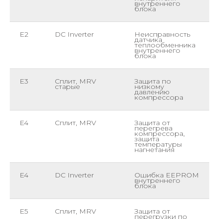
внутреннего
блока
E2
DC Inverter
Неисправность
датчика
теплообменника
внутреннего
блока
E3
Сплит, MRV
Защита по
старые
низкому
давлению
компрессора
E4
Сплит, MRV
Защита от
перегрева
компрессора,
защита
температуры
нагнетания
E4
DC Inverter
Ошибка EEPROM
внутреннего
блока
E5
Сплит, MRV
Защита от
перегрузки по