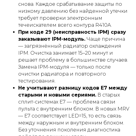
снова. Каждое срабатывание защиты по
низкому давлению без найденной утечки
требует проверки электронным
течеискателем всего контура R410A.
При коде 29 (неисправность IPM) сразу
заказывают IPM-модуль.
Чаще причина
— загрязнённый радиатор охлаждения
IPM. Очистка занимает 15–20 минут и
решает проблему в большинстве случаев.
Замена IPM-модуля — только после
очистки радиатора и повторного
тестирования.
Не учитывают разницу кодов E7 между
старыми и новыми сериями.
В старых
сплит-системах E7 — проблема связи
пульта с внутренним блоком. В новых MRV
— E7 соответствует LED=15, то есть связь
между наружным и внутренним блоком.
Без уточнения поколения диагностика