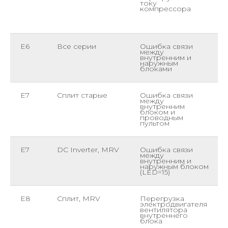
току
компрессора
E6
Все серии
Ошибка связи
между
внутренним и
наружным
блоками
E7
Сплит старые
Ошибка связи
между
внутренним
блоком и
проводным
пультом
E7
DC Inverter, MRV
Ошибка связи
между
внутренним и
наружным блоком
(LED=15)
E8
Сплит, MRV
Перегрузка
электродвигателя
вентилятора
внутреннего
блока