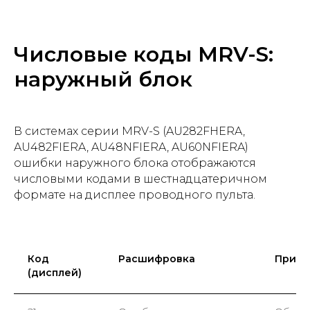
Числовые коды MRV-S:
наружный блок
В системах серии MRV-S (AU282FHERA,
AU482FIERA, AU48NFIERA, AU60NFIERA)
ошибки наружного блока отображаются
числовыми кодами в шестнадцатеричном
формате на дисплее проводного пульта.
Код
Расшифровка
Причи
(дисплей)