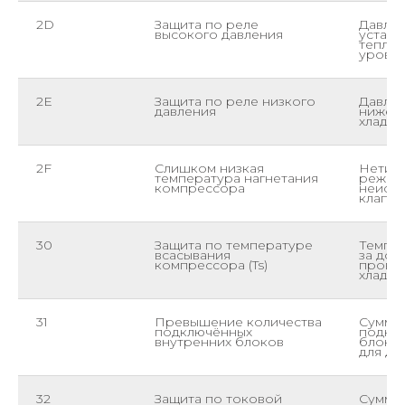
2D
Защита по реле
Давлен
высокого давления
уставк
теплоо
уровен
2E
Защита по реле низкого
Давлен
давления
ниже у
хладаг
2F
Слишком низкая
Нетипи
температура нагнетания
режим
компрессора
неиспр
клапан
30
Защита по температуре
Темпер
всасывания
за доп
компрессора (Ts)
провер
хладаг
31
Превышение количества
Сумма
подключённых
подкл
внутренних блоков
блоко
для да
32
Защита по токовой
Суммар