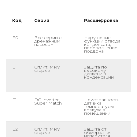
Код
Серия
Расшифровка
E0
Все серии с
Нарушение
дренажным
функции отвода
насосом
конденсата,
переполнение
поддона
E1
Сплит, MRV
Защита по
старые
высокому
давлению
конденсации
E1
DC Inverter
Неисправность
Super Match
датчика
температуры
воздуха в
помещении
E2
Сплит, MRV
Защита от
старые
обмерзания
испарителя