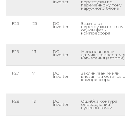
Inverter
перегрузки по
переменному току
наружного блока
F23
25
DC
Защита от
Inverter
перегрузки по току
одной фазы
компрессора
F25
13
DC
Неисправность
Inverter
датчика температуры
нагнетания (второй)
F27
7
DC
Заклинивание или
Inverter
внезапная остановка
компрессора
F28
19
DC
Ошибка контура
Inverter
определения
нулевой точки