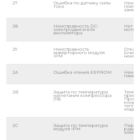
27
Ошибка по датчику силы
Неиспр
тока
плате 
замены
28
Неисправность DC-
Нет си
электродвигателя
мотор,
вентилятора
29
Неисправность
Отказ 
инверторного модуля
(очист
IPM
неиспр
2A
Ошибка чтения EEPROM
Неисп
памяти
2B
Защита по температуре
Темпер
нагнетания компрессора
превыс
(Td)
Прове
конден
теплоо
хладаг
2C
Защита по температуре
Перегр
модуля IPM
радиат
элект