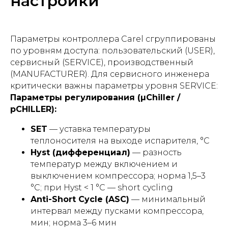
настройки
Параметры контроллера Carel сгруппированы
по уровням доступа: пользовательский (USER),
сервисный (SERVICE), производственный
(MANUFACTURER). Для сервисного инженера
критически важны параметры уровня SERVICE:
Параметры регулирования (µChiller /
pCHILLER):
SET
— уставка температуры
теплоносителя на выходе испарителя, °С
Hyst (дифференциал)
— разность
температур между включением и
выключением компрессора; норма 1,5–3
°С; при Hyst < 1 °С — short cycling
Anti-Short Cycle (ASC)
— минимальный
интервал между пусками компрессора,
мин; норма 3–6 мин