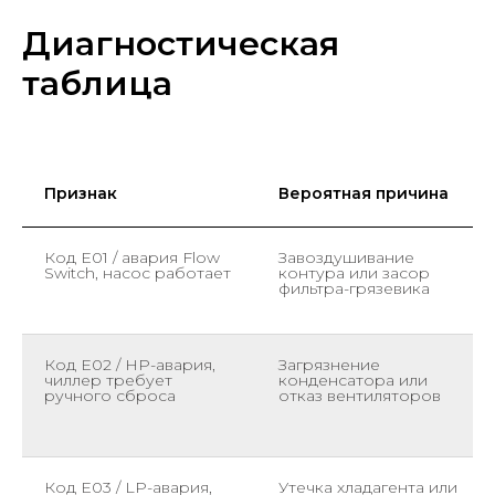
Диагностическая
таблица
Признак
Вероятная причина
Код E01 / авария Flow
Завоздушивание
Switch, насос работает
контура или засор
фильтра-грязевика
Код E02 / HP-авария,
Загрязнение
чиллер требует
конденсатора или
ручного сброса
отказ вентиляторов
Код E03 / LP-авария,
Утечка хладагента или