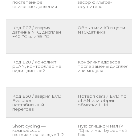
постепенное
засор фильтра-
снижение давления
осушителя
Код E07 / авария
Обрыв или КЗ в цепи
датчика NTC, дисплей
NTC-датчика
−40 °С или 99 °С
Код E20 / конфликт
Конфликт адресов
pLAN, контроллер не
после замены дисплея
видит дисплей
или модуля
Код E30 / авария EVD
Потеря связи EVD по
Evolution,
pLAN или обрыв
нестабильный
обмотки ШМ
перегрев
Short cycling —
Hyst слишком мал (< 1
компрессор
°С) или мал буферный
включается каждые 1–2
бак