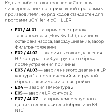
Коды ошибок на контроллерах Carel для
чиллеров зависят от прикладной программы
производителя, но ряд кодов стандартен для
программ µChiller и pCHILLER:
E01 / AL01
— авария реле протока
теплоносителя (Flow Switch); причины:
остановка насоса, завоздушивание, засор
фильтра-грязевика
E02 / AL02
— авария высокого давления
HP контура 1; требует ручного сброса
после устранения причины
E03 / AL03
— авария низкого давления LP
контура 1; автоматический или ручной
сброс в зависимости от настройки
E04
— авария HP контура 2
E05
— авария LP контура 2
E07 / AL07
— авария температурного
датчика теплоносителя (обрыв или КЗ
NTC)