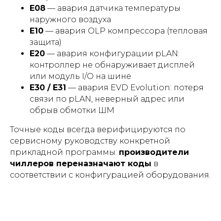
E08
— авария датчика температуры
наружного воздуха
E10
— авария OLP компрессора (тепловая
защита)
E20
— авария конфигурации pLAN:
контроллер не обнаруживает дисплей
или модуль I/O на шине
E30 / E31
— авария EVD Evolution: потеря
связи по pLAN, неверный адрес или
обрыв обмотки ШМ
Точные коды всегда верифицируются по
сервисному руководству конкретной
прикладной программы:
производители
чиллеров переназначают коды
в
соответствии с конфигурацией оборудования.