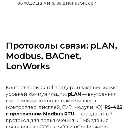
выходе датчика за диапазон, сек
Протоколы связи: pLAN,
Modbus, BACnet,
LonWorks
Контроллеры Carel поддерживают несколько
уровней коммуникации.
pLAN
— внутренняя
шина между компонентами чиллера
(контроллер, дисплей, EVD, модули I/O).
RS-485
с протоколом Modbus RTU
— стандартный
протокол для подключения к BMS здания;
доступен на pCO5+, c.pCO и µChiller через