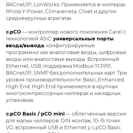
BACnet/IP, LonWorks. Применяется в чиллерах
Rhoss Y-Power, Climaveneta, Clivet и других
среднекрупных агрегатах.
c.pCO
— контроллер нового поколения Carel с
технологией ASIC:
универсальные порты
ввода/вывода
, конфигурируемые
программно как аналоговые входы, цифровые
входы или аналоговые выходы. Встроенный
Ethernet, USB, поддержка Modbus TCP/IP,
BACnet/IP, SNMP без дополнительных карт. Три
уровня производительности: Basic, Enhanced,
High End. High End применяется в крупных
многокомпрессорных чиллерах и каскадных
установках.
c.pCO Basic / pCO mini
— облегчённые версии
для малых чиллеров: DIN-монтаж, 10–15 точек
I/O, встроенный USB и Ethernet у c.pCO Basic.