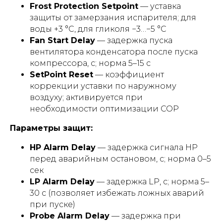
Frost Protection Setpoint
— уставка
защиты от замерзания испарителя; для
воды +3 °С, для гликоля −3…−5 °С
Fan Start Delay
— задержка пуска
вентилятора конденсатора после пуска
компрессора, с; норма 5–15 с
SetPoint Reset
— коэффициент
коррекции уставки по наружному
воздуху; активируется при
необходимости оптимизации COP
Параметры защит:
HP Alarm Delay
— задержка сигнала HP
перед аварийным остановом, с; норма 0–5
сек
LP Alarm Delay
— задержка LP, с; норма 5–
30 с (позволяет избежать ложных аварий
при пуске)
Probe Alarm Delay
— задержка при