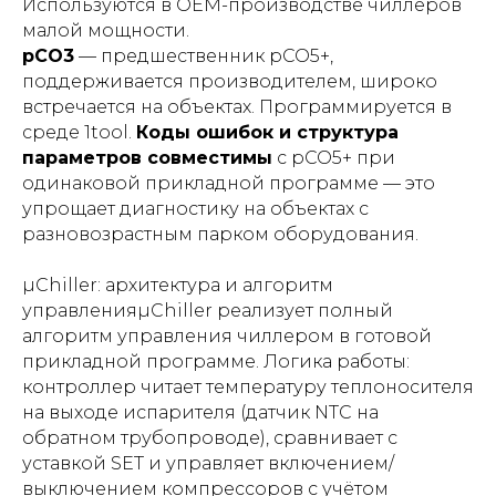
Используются в OEM-производстве чиллеров
малой мощности.
pCO3
— предшественник pCO5+,
поддерживается производителем, широко
встречается на объектах. Программируется в
среде 1tool.
Коды ошибок и структура
параметров совместимы
с pCO5+ при
одинаковой прикладной программе — это
упрощает диагностику на объектах с
разновозрастным парком оборудования.
µChiller: архитектура и алгоритм
управленияµChiller реализует полный
алгоритм управления чиллером в готовой
прикладной программе. Логика работы:
контроллер читает температуру теплоносителя
на выходе испарителя (датчик NTC на
обратном трубопроводе), сравнивает с
уставкой SET и управляет включением/
выключением компрессоров с учётом