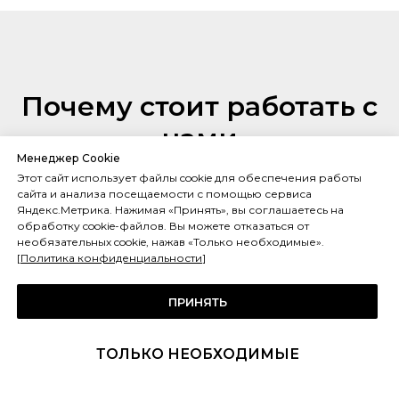
Почему стоит работать с
нами
Менеджер Cookie
Этот сайт использует файлы cookie для обеспечения работы
сайта и анализа посещаемости с помощью сервиса
Яндекс.Метрика. Нажимая «Принять», вы соглашаетесь на
Качественные комплектующие
обработку cookie-файлов. Вы можете отказаться от
необязательных cookie, нажав «Только необходимые».
[
Политика конфиденциальности
]
Мы предлагаем клиентам продукцию высокого качества ведущих
Европейских брендов. Произведем доставку, монтаж и настройку
нужных параметров, дадим исчерпывающую информацию по
ПРИНЯТЬ
эксплуатации оборудования.
ТОЛЬКО НЕОБХОДИМЫЕ
На связи 24/7
Для удобства заказчика мы оперативно реагируем на любые