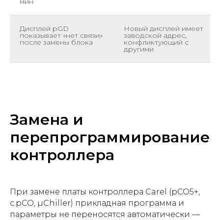
мин
Дисплей pGD
Новый дисплей имеет
показывает «нет связи»
заводской адрес,
после замены блока
конфликтующий с
другими
Замена и
перепрограммирование
контроллера
При замене платы контроллера Carel (pCO5+,
c.pCO, µChiller) прикладная программа и
параметры не переносятся автоматически —