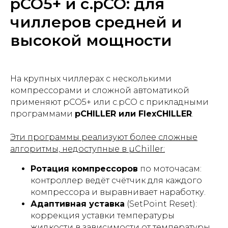
pCO5+ и c.pCO: для
чиллеров средней и
высокой мощности
На крупных чиллерах с несколькими
компрессорами и сложной автоматикой
применяют pCO5+ или c.pCO с прикладными
программами
pCHILLER или FlexCHILLER
.
Эти программы реализуют более сложные
алгоритмы, недоступные в µChiller:
Ротация компрессоров
по моточасам:
контроллер ведёт счётчик для каждого
компрессора и выравнивает наработку.
Адаптивная уставка
(SetPoint Reset):
коррекция уставки температуры
жидкости в зависимости от температуры