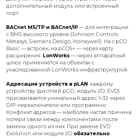
дополнительный модуль или встроенный
порт.
BACnet MS/TP и BACnet/IP
— для интеграции
с BMS высокого уровня (Johnson Controls
Metasys, Siemens Desigo, Honeywell). На c.pCO
Basic — встроен, на pCO5+ — через карту
расширения.
LonWorks
— через аппаратный
шлюз; применяется на объектах с
унаследованной LonWorks-инфраструктурой.
Адресация устройств в pLAN
: каждому
устройству (дисплей pGD, модуль I/O, EVD)
присваивается уникальный адрес 1–32 через
DIP-переключатели или программно.
Конфликт адресов — наиболее частая причина
потери связи между компонентами после
замены одного из них. При замене EVD
Evolution или модуля I/O
обязательно