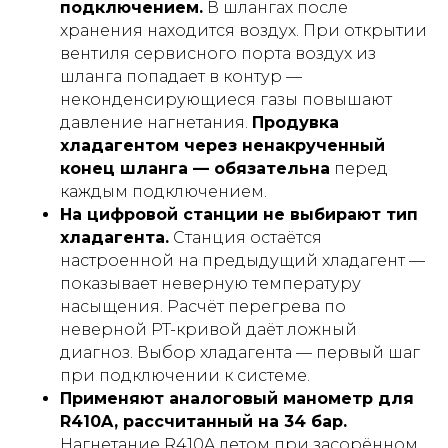
подключением.
В шлангах после
хранения находится воздух. При открытии
вентиля сервисного порта воздух из
шланга попадает в контур —
неконденсирующиеся газы повышают
давление нагнетания.
Продувка
хладагентом через ненакрученный
конец шланга — обязательна
перед
каждым подключением.
На цифровой станции не выбирают тип
хладагента.
Станция остаётся
настроенной на предыдущий хладагент —
показывает неверную температуру
насыщения. Расчёт перегрева по
неверной PT-кривой даёт ложный
диагноз. Выбор хладагента — первый шаг
при подключении к системе.
Применяют аналоговый манометр для
R410A, рассчитанный на 34 бар.
Нагнетание R410A летом при засорённом