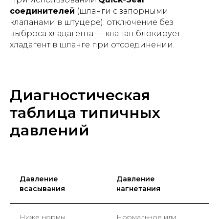
соединителей
(шланги с запорными
клапанами в штуцере): отключение без
выброса хладагента — клапан блокирует
хладагент в шланге при отсоединении.
Диагностическая
таблица типичных
давлений
Давление
Давление
В
всасывания
нагнетания
Ниже нормы
Нормальное или
У