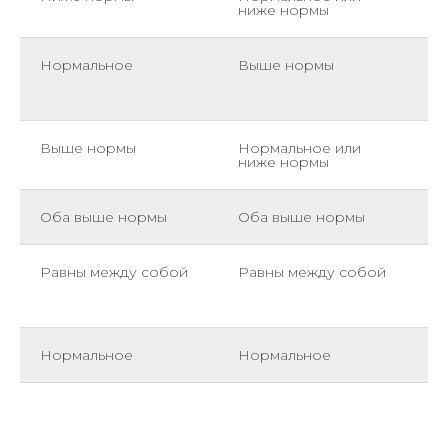
ниже нормы
з
Нормальное
Выше нормы
З
и
г
Выше нормы
Нормальное или
И
ниже нормы
к
Оба выше нормы
Оба выше нормы
П
Равны между собой
Равны между собой
С
з
к
Нормальное
Нормальное
С