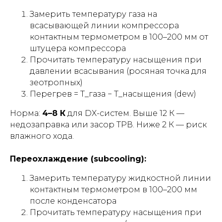
Замерить температуру газа на
всасывающей линии компрессора
контактным термометром в 100–200 мм от
штуцера компрессора
Прочитать температуру насыщения при
давлении всасывания (росяная точка для
зеотропных)
Перегрев = T_газа − T_насыщения (dew)
Норма:
4–8 К
для DX-систем. Выше 12 К —
недозаправка или засор ТРВ. Ниже 2 К — риск
влажного хода.
Переохлаждение (subcooling):
Замерить температуру жидкостной линии
контактным термометром в 100–200 мм
после конденсатора
Прочитать температуру насыщения при