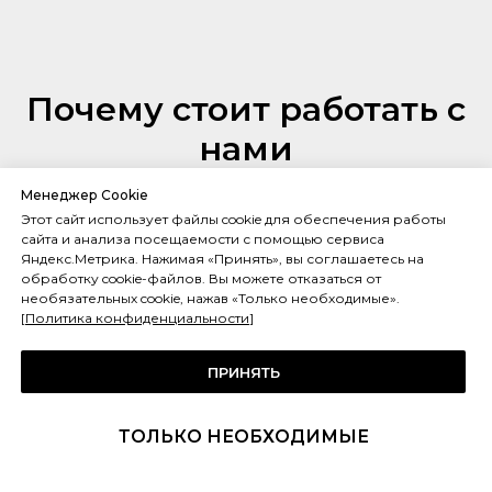
Почему стоит работать с
нами
Менеджер Cookie
Этот сайт использует файлы cookie для обеспечения работы
сайта и анализа посещаемости с помощью сервиса
Качественные комплектующие
Яндекс.Метрика. Нажимая «Принять», вы соглашаетесь на
обработку cookie-файлов. Вы можете отказаться от
Мы предлагаем клиентам продукцию высокого качества ведущих
необязательных cookie, нажав «Только необходимые».
Европейских брендов. Произведем доставку, монтаж и настройку
[
Политика конфиденциальности
]
нужных параметров, дадим исчерпывающую информацию по
эксплуатации оборудования.
ПРИНЯТЬ
На связи 24/7
ТОЛЬКО НЕОБХОДИМЫЕ
Для удобства заказчика мы оперативно реагируем на любые
нештатные ситуации. Готовы проконсультировать по телефону или