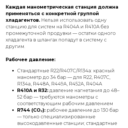
Каждая манометрическая станция должна
применяться с конкретной группой
хладагентов.
Нельзя использовать одну
станцию для систем на R404A и R410A без
промежуточной продувки — остатки одного
хладагента в шлангах попадут в систему с
другим.
Рабочее давление:
Стандартные R22/R407C/R134a: красный
манометр до 34 бар — для R22, R407C,
R134a, R448A, R449A, R452A, R404A
R410A и R32:
давление нагнетания до 48–
52 бар — требуются манометры с
соответствующим рабочим давлением
R744 (CO₂):
рабочее давление до 130 бар
— только специализированные
высокодавленные станции; стандартные