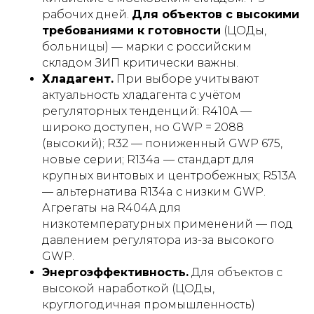
рабочих дней.
Для объектов с высокими
требованиями к готовности
(ЦОДы,
больницы) — марки с российским
складом ЗИП критически важны.
Хладагент.
При выборе учитывают
актуальность хладагента с учётом
регуляторных тенденций: R410A —
широко доступен, но GWP = 2088
(высокий); R32 — пониженный GWP 675,
новые серии; R134a — стандарт для
крупных винтовых и центробежных; R513A
— альтернатива R134a с низким GWP.
Агрегаты на R404A для
низкотемпературных применений — под
давлением регулятора из-за высокого
GWP.
Энергоэффективность.
Для объектов с
высокой наработкой (ЦОДы,
круглогодичная промышленность)