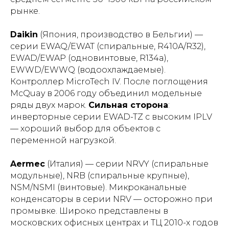
рынке.
Daikin
(Япония, производство в Бельгии) —
серии EWAQ/EWAT (спиральные, R410A/R32),
EWAD/EWAP (одновинтовые, R134a),
EWWD/EWWQ (водоохлаждаемые).
Контроллер MicroTech IV. После поглощения
McQuay в 2006 году объединил модельные
ряды двух марок.
Сильная сторона
:
инверторные серии EWAD-TZ с высоким IPLV
— хороший выбор для объектов с
переменной нагрузкой.
Aermec
(Италия) — серии NRVY (спиральные
модульные), NRB (спиральные крупные),
NSM/NSMI (винтовые). Микроканальные
конденсаторы в серии NRV — осторожно при
промывке. Широко представлены в
московских офисных центрах и ТЦ 2010-х годов