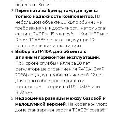
недель из Китая.
Переплата за бренд там, где нужна
только надёжность компонентов.
На
небольшом объекте 80 кВт с обычными
требованиями к доступности нет смысла
ставить CVGF за 15 млн руб. — Korf HEE или
Rhoss TCAEBY решают задачу при 10-
кратно меньших инвестициях.
Выбор на R410A для объекта с
длинным горизонтом эксплуатации.
При сроке службы чиллера 20 лет
регуляторные ограничения R410A (GWP
2088) создадут проблемы через 8–12 лет.
Для новых объектов с длинным
горизонтом — серии на R32, R513A или
R1234ze.
Недооценка разницы между базовой и
малошумной версией.
На кровле жилого
дома стандартная версия TCAEBY создаёт