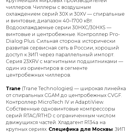
крупнейших мировых производителей
чиллеров. Чиллеры с воздушным
охлаждением серий 30X и 30XV — спиральные
и винтовые, диапазон 40–1700 кВт.
Водоохлаждаемые серии 30HXC/30HXS —
винтовые и центробежные. Контроллер Pro-
Dialog Plus. Сильная сторона: исторически
развитая сервисная сеть в России, хороший
доступ к ЗИП через параллельный импорт.
Серия 23XRV с магнитными подшипниками —
один из ориентиров в сегменте
центробежных чиллеров.
Trane
(Trane Technologies) — широкая линейка
от спиральных CGAM до центробежных CVGF.
Контроллер MicroTech IV и AdaptiView.
Собственные одновинтовые компрессоры
серий RTAC/RTHD с ограниченным числом
движущихся частей. Хладагент R134a на
крупных сериях.
Специфика для Москвы
: ЗИП