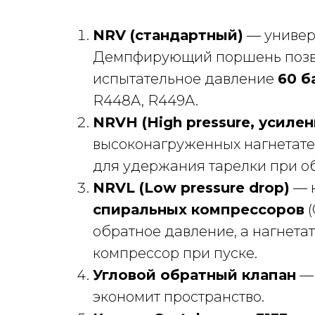
NRV (стандартный)
— универ
Демпфирующий поршень позвол
испытательное давление
60 б
R448A, R449A.
NRVH (High pressure, усиле
высоконагруженных нагнетате
для удержания тарелки при об
NRVL (Low pressure drop)
— к
спиральных компрессоров
(
обратное давление, а нагнета
компрессор при пуске.
Угловой обратный клапан
— 
экономит пространство.