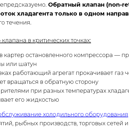
непредсказуемо.
Обратный клапан (non-re
оток хладагента только в одном напра
о течения.
 клапана в критических точках:
в картер остановленного компрессора — п
ы или шатун
вках работающий агрегат прокачивает газ 
ет вращаться в обратную сторону
арителями при разных температурах хладаге
ивает его жидкостью
 обслуживание холодильного оборудования
й, рыбных производств, торговых сетей и