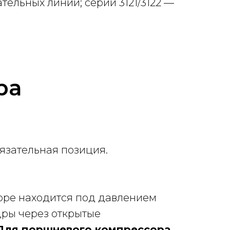
ельных линий; серии 3121/3122 —
ра
язательная позиция.
торе находится под давлением
дры через открытые
Для поршневого компрессора