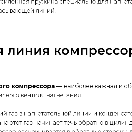
силенная пружина специально для нагнетат
сасывающей линий.
я линия компрессо
ого компрессора
— наиболее важная и об
исного вентиля нагнетания.
ий газ в нагнетательной линии и конденса
на этот газ начинает течь обратно в цилин
ссор раскручивается в обратную сторону.