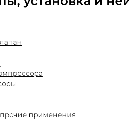
пы, установка и н
клапан
в
компрессора
соры
и прочие применения