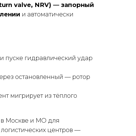
turn valve, NRV) — запорный
влении
и автоматически
ри пуске гидравлический удар
через остановленный — ротор
нт мигрирует из тёплого
в Москве и МО для
 логистических центров —