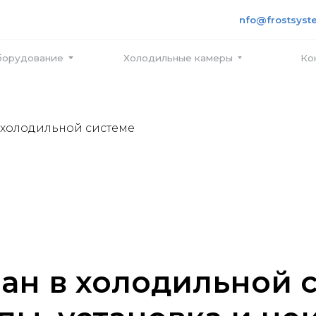
+7 495
info@frostsystems.ru
ПН-ПТ с
вание
Холодильные камеры
Контакты
 холодильной системе
ан в холодильной с