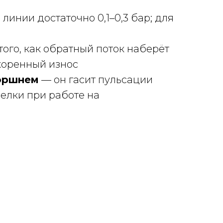
линии достаточно 0,1–0,3 бар; для
ого, как обратный поток наберёт
скоренный износ
оршнем
— он гасит пульсации
елки при работе на