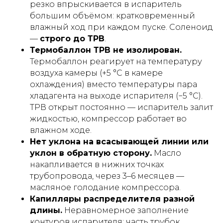
резко впрыскивается в испаритель
большим объёмом: кратковременный
влажный ход при каждом пуске. Соленоид
—
строго до ТРВ
.
Термобаллон ТРВ не изолирован.
Термобаллон реагирует на температуру
воздуха камеры (+5 °С в камере
охлаждения) вместо температуры пара
хладагента на выходе испарителя (−5 °С).
ТРВ открыт постоянно — испаритель залит
жидкостью, компрессор работает во
влажном ходе.
Нет уклона на всасывающей линии или
уклон в обратную сторону.
Масло
накапливается в нижних точках
трубопровода, через 3–6 месяцев —
масляное голодание компрессора.
Капилляры распределителя разной
длины.
Неравномерное заполнение
контуров испарителя: часть трубок