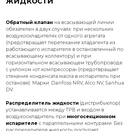
жидкости
Обратный клапан
на всасывающей линии
обязателен в двух случаях: при нескольких
воздухоохладителях от одного агрегата
(предотвращает перетекание хладагента из
работающего испарителя в остановленный по
всасывающему коллектору) и при
горизонтальном всасывающем трубопроводе
с уклоном «от компрессора» (предотвращает
стекание конденсата масла в испаритель при
останове). Марки: Danfoss NRV, Alco NV, Sanhua
DV.
Распределитель жидкости
(дистрибьютор)
устанавливается между ТРВ и входом в
воздухоохладитель при
многосекционном
испарителе
с параллельными контурами. Без
распределителя жидкость поступает