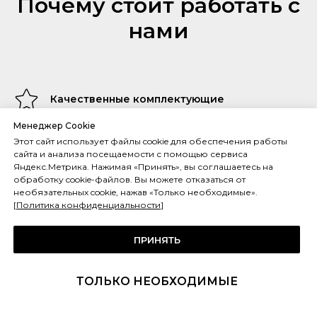
Почему стоит работать с
нами
Качественные комплектующие
Менеджер Cookie
Мы предлагаем клиентам продукцию высокого качества ведущих
Европейских брендов. Произведем доставку, монтаж и настройку
Этот сайт использует файлы cookie для обеспечения работы
нужных параметров, дадим исчерпывающую информацию по
сайта и анализа посещаемости с помощью сервиса
эксплуатации оборудования.
Яндекс.Метрика. Нажимая «Принять», вы соглашаетесь на
обработку cookie-файлов. Вы можете отказаться от
необязательных cookie, нажав «Только необходимые».
[
Политика конфиденциальности
]
На связи 24/7
Для удобства заказчика мы оперативно реагируем на любые
ПРИНЯТЬ
нештатные ситуации. Готовы проконсультировать по телефону или
незамедлительно выехать на объект для устранения
неисправностей.
ТОЛЬКО НЕОБХОДИМЫЕ