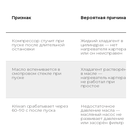
Признак
Вероятная причина
Компрессор стучит при
Жидкий хладагент в
пуске после длительной
цилиндрах — нет
остановки
нагревателя картера
или он неисправен
Масло вспенивается в
Хладагент растворён
смотровом стекле при
в масле —
пуске
нагреватель картера
не работал при
простое
Kriwan срабатывает через
Недостаточное
60–90 с после пуска
давление масла —
масляный насос не
развивает давление
или засорён фильтр