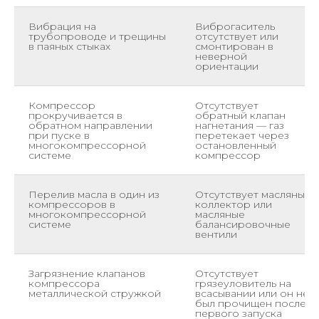
Вибрация на
Виброгаситель
трубопроводе и трещины
отсутствует или
в паяных стыках
смонтирован в
неверной
ориентации
Компрессор
Отсутствует
прокручивается в
обратный клапан
обратном направлении
нагнетания — газ
при пуске в
перетекает через
многокомпрессорной
остановленный
системе
компрессор
Перелив масла в один из
Отсутствует масляный
компрессоров в
коллектор или
многокомпрессорной
масляные
системе
балансировочные
вентили
Загрязнение клапанов
Отсутствует
компрессора
грязеуловитель на
металлической стружкой
всасывании или он не
был прочищен после
первого запуска