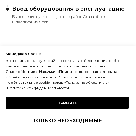
Ввод оборудования в эксплуатацию
Выполнение пуско-наладочных работ. Сдача объекта
и подписание актов.
Менеджер Cookie
Этот сайт использует файлы cookie для обеспечения работы
сайта и анализа посещаемости с помощью сервиса
Яндекс.Метрика. Нажимая «Принять», вы соглашаетесь на
Зоны сервисного
обработку cookie-файлов. Вы можете отказаться от
необязательных cookie, нажав «Только необходимые».
обслуживания, монтажа
[
Политика конфиденциальности
]
и срочного ремонта по
ПРИНЯТЬ
Москве и области на
карте
ТОЛЬКО НЕОБХОДИМЫЕ